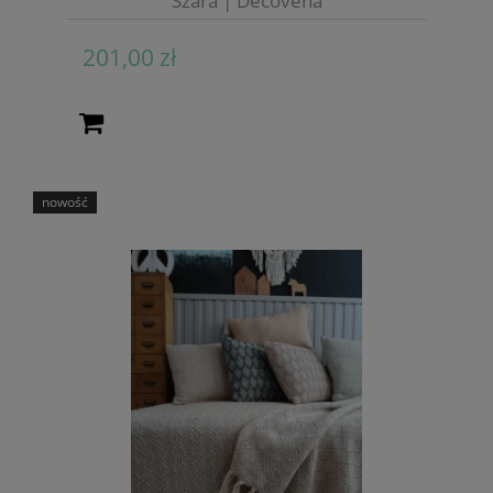
Szara | Decovena
201,00 zł
nowość