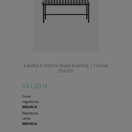
Ławka z czarno-białą tkaniną | House
Doctor
551,20 zł
Cena
regularna:
689,00 zł
Najniższa
cena:
689,00 zł