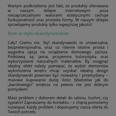
Wartym podkreślenia jest fakt, że produkty oferowane
w naszym sklepie internetowym poza
niezaprzeczalnymi walorami estetycznymi cechuje
funkcjonalność oraz prostota formy. W naszym sklepie
sprzedajemy produkty tylko najwyższej jakości!
Dom w stylu skandynawskim
Cały? Czemu nie. Styl skandynawski to uniwersalna,
bezpretensjonalna, oraz co równie istotne prosta i
wygodna opcja na urządzenie domowego zacisza.
Podstawą są: jasna, przyjemna kolorystyka oraz
wykorzystanie naturalnych materiałów. By osiągnąć
idealny efekt należy pamiętać, że wybór elementów
wykończenia wnętrz chcąc uzyskać idealny design
skandynawski powinien być rozważny i przemyślany –
masowe kupowanie dużej ilości bibelotów jak do
„barokowego” wnętrza na pewno nie jest dobrym
pomysłem!
Masz problem z doborem detali do salonu, kuchni, czy
sypialni? Zapraszamy do kontaktu – z chęcią pomożemy
rozwiązać każdy problem i dopasujemy naszą ofertę do
Twoich potrzeb.