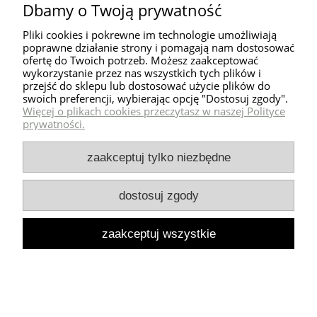
Dbamy o Twoją prywatność
Pliki cookies i pokrewne im technologie umożliwiają
poprawne działanie strony i pomagają nam dostosować
ofertę do Twoich potrzeb. Możesz zaakceptować
nowość
wykorzystanie przez nas wszystkich tych plików i
przejść do sklepu lub dostosować użycie plików do
swoich preferencji, wybierając opcję "Dostosuj zgody".
Więcej o plikach cookies przeczytasz w naszej Polityce
prywatności.
zaakceptuj tylko niezbędne
dostosuj zgody
zaakceptuj wszystkie