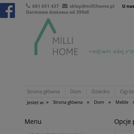
601 651 437
sklep@millihome.pl
U nas
Darmowa dostawa od 399zł!
Strona główna
Dom
Dziecko
Ogró
»
»
»
Strona główna
Dom
Meble
Jesteś w:
Menu
Opcje 