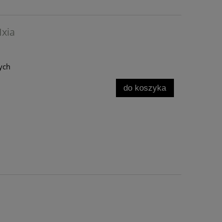
Ixia
ych
do koszyka