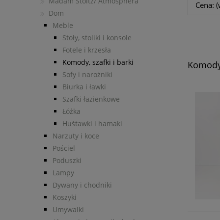
Madam Stoltz/ Atmosphera
Cena: (
Dom
Meble
Stoły, stoliki i konsole
Fotele i krzesła
Komody, szafki i barki
Komody,
Sofy i narożniki
Biurka i ławki
Szafki łazienkowe
Łóżka
Huśtawki i hamaki
Narzuty i koce
Pościel
Poduszki
Lampy
Dywany i chodniki
Koszyki
Umywalki