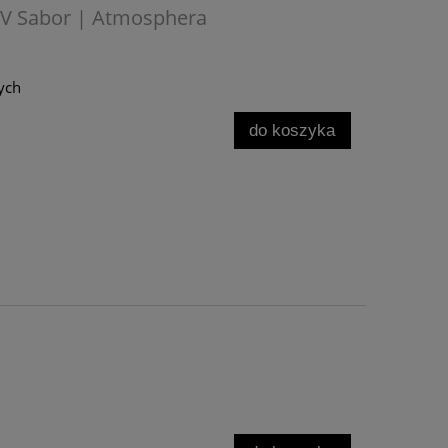
V Sabor | Atmosphera
ych
do koszyka