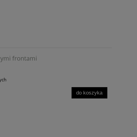
nymi frontami
ych
do koszyka