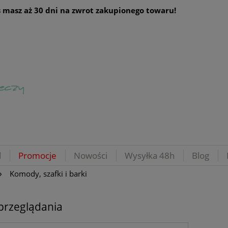
 masz aż 30 dni na zwrot zakupionego towaru!
d
Promocje
Nowości
Wysyłka 48h
Blog
»
Komody, szafki i barki
przeglądania