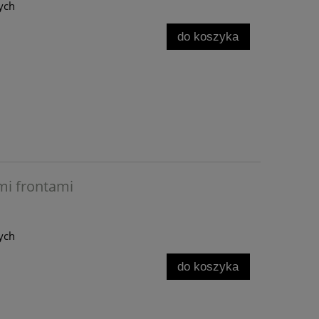
ych
do koszyka
mi frontami
ych
do koszyka