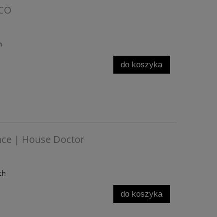
SCO
h
do koszyka
nce | House Doctor
ch
do koszyka