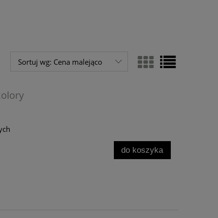
Sortuj wg:
Cena malejąco
kolory
ych
do koszyka