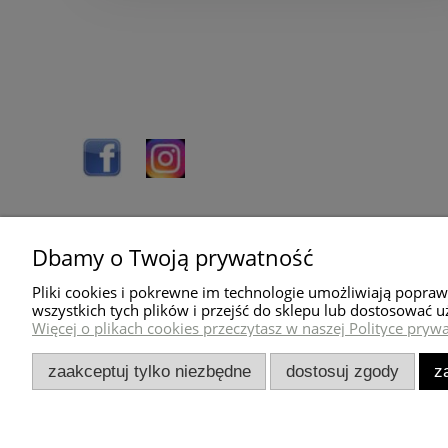
Dbamy o Twoją prywatność
Pomoc
Dostawa
Pliki cookies i pokrewne im technologie umożliwiają popra
O nas
Wysyłka towaru
wszystkich tych plików i przejść do sklepu lub dostosować u
Więcej o plikach cookies przeczytasz w naszej Polityce prywa
Blog
Koszty dostawy
Kontakt
Sposoby płatności
zaakceptuj tylko niezbędne
dostosuj zgody
z
Regulamin sklepu
Polityka prywatności