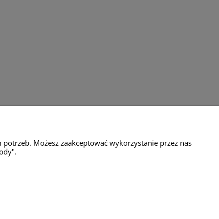
amacje
Milli Home
h potrzeb. Możesz zaakceptować wykorzystanie przez nas
ul.Motylkowa 65g
ody".
04-776 Warszawa
tel. 601 651 437
e-mail: sklep@millihome.pl
NIP: 851 22 55 150