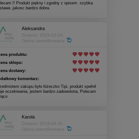
lecam !! Produkt piękny i zgodny z opisem .szybka
stawa .jakosc bardzo dobra.
Aleksandra
Dodano: 2019-03-24
Opinia zweryfikowana
ena produktu:
ena sklepu:
ena dostawy:
datkowy komentarz:
zedmiotem zakupu było łóżeczko Tipi, produkt spełnił
je oczekiwania, jestem bardzo zadowolona, Polecam
rąco
Karola
Dodano: 2019-04-05
Opinia zweryfikowana