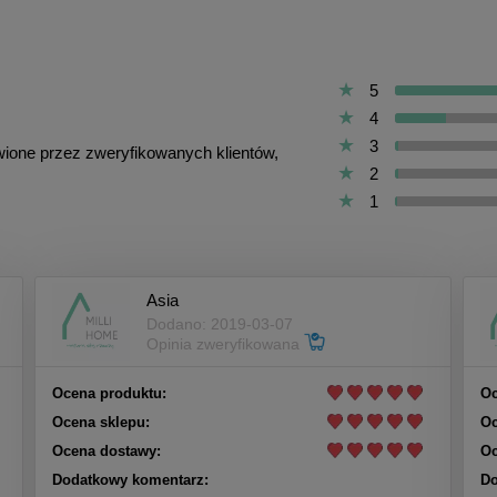
5
4
3
awione przez zweryfikowanych klientów,
2
1
Asia
Dodano: 2019-03-07
Opinia zweryfikowana
Ocena produktu:
Oc
Ocena sklepu:
Oc
Ocena dostawy:
Oc
Dodatkowy komentarz:
Do