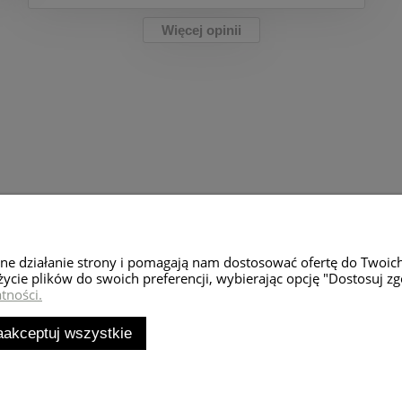
Więcej opinii
Moje konto
Zwroty i rekl
wne działanie strony i pomagają nam dostosować ofertę do Twoic
Twoje zamówienia
Zwroty towaru
życie plików do swoich preferencji, wybierając opcję "Dostosuj zg
tności.
Ustawienia konta
Reklamacje
Przechowalnia
aakceptuj wszystkie