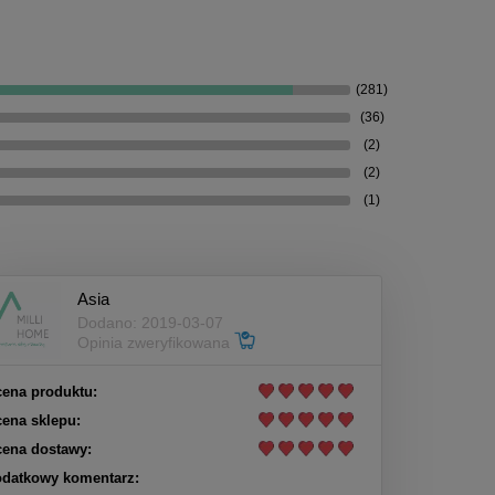
(281)
(36)
(2)
(2)
(1)
Asia
Dodano: 2019-03-07
Opinia zweryfikowana
ena produktu:
ena sklepu:
ena dostawy:
datkowy komentarz: