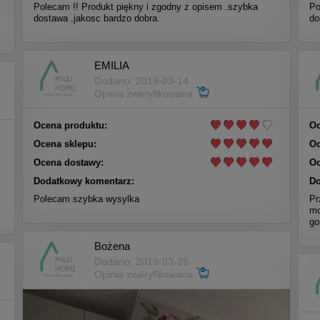
Polecam !! Produkt piękny i zgodny z opisem .szybka
Po
dostawa .jakosc bardzo dobra.
do
EMILIA
Dodano: 2019-03-14
Opinia zweryfikowana
Ocena produktu:
Oc
Ocena sklepu:
Oc
Ocena dostawy:
Oc
Dodatkowy komentarz:
Do
Polecam szybka wysylka
Pr
mo
go
Bożena
Dodano: 2019-03-26
Opinia zweryfikowana