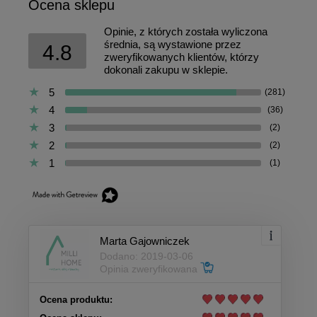
Ocena sklepu
Opinie, z których została wyliczona
średnia, są wystawione przez
4.8
zweryfikowanych klientów, którzy
dokonali zakupu w sklepie.
5
(281)
4
(36)
3
(2)
2
(2)
1
(1)
Marta Gajowniczek
Dodano: 2019-03-06
Opinia zweryfikowana
Ocena produktu: