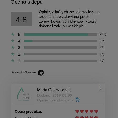
Ocena sklepu
Opinie, z których została wyliczona
średnia, są wystawione przez
4.8
zweryfikowanych klientów, którzy
dokonali zakupu w sklepie.
5
(281)
4
(36)
3
(2)
2
(2)
1
(1)
Marta Gajowniczek
Dodano: 2019-03-06
Opinia zweryfikowana
Ocena produktu: