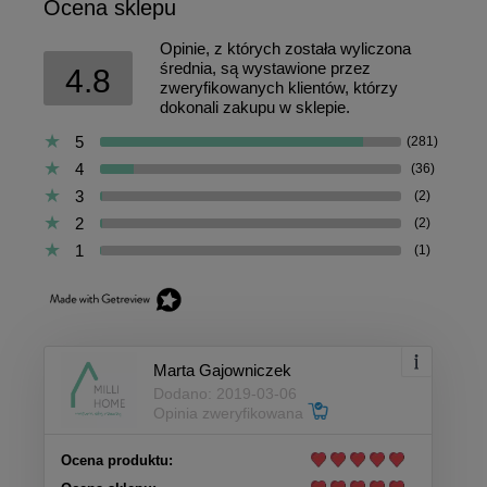
Ocena sklepu
Opinie, z których została wyliczona
średnia, są wystawione przez
4.8
zweryfikowanych klientów, którzy
dokonali zakupu w sklepie.
5
(281)
4
(36)
3
(2)
2
(2)
1
(1)
Marta Gajowniczek
Dodano: 2019-03-06
Opinia zweryfikowana
Ocena produktu: