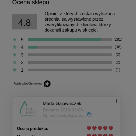
Ocena sklepu
Opinie, z których została wyliczona
średnia, są wystawione przez
4.8
zweryfikowanych klientów, którzy
dokonali zakupu w sklepie.
5
(281)
4
(36)
3
(2)
2
(2)
1
(1)
Marta Gajowniczek
Dodano: 2019-03-06
Opinia zweryfikowana
Ocena produktu: