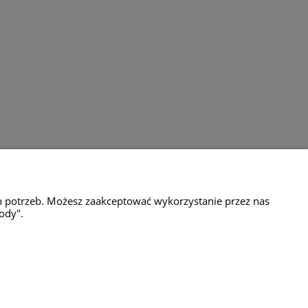
amacje
Milli Home
h potrzeb. Możesz zaakceptować wykorzystanie przez nas
ul.Motylkowa 65g
ody".
04-776 Warszawa
tel. 601 651 437
e-mail: sklep@millihome.pl
NIP: 851 22 55 150