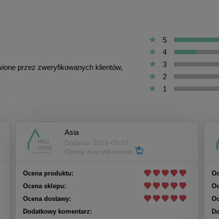
5
4
3
awione przez zweryfikowanych klientów,
2
1
Asia
Dodano: 2019-03-07
Opinia zweryfikowana
Ocena produktu:
Oc
Ocena sklepu:
Oc
Ocena dostawy:
Oc
Dodatkowy komentarz:
Do