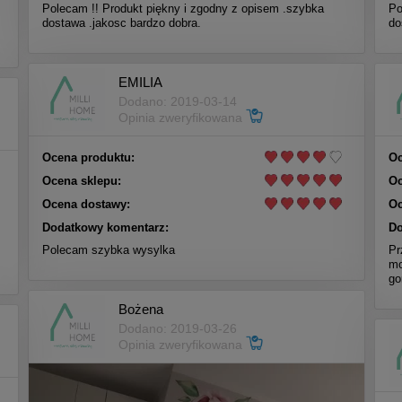
Polecam !! Produkt piękny i zgodny z opisem .szybka
Po
dostawa .jakosc bardzo dobra.
do
EMILIA
Dodano: 2019-03-14
Opinia zweryfikowana
Ocena produktu:
Oc
Ocena sklepu:
Oc
Ocena dostawy:
Oc
Dodatkowy komentarz:
Do
Polecam szybka wysylka
Pr
mo
go
Bożena
Dodano: 2019-03-26
Opinia zweryfikowana