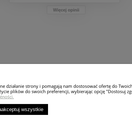
Więcej opinii
Moje konto
Zwroty i rekl
wne działanie strony i pomagają nam dostosować ofertę do Twoic
Twoje zamówienia
Zwroty towaru
życie plików do swoich preferencji, wybierając opcję "Dostosuj zg
tności.
Ustawienia konta
Reklamacje
Przechowalnia
aakceptuj wszystkie