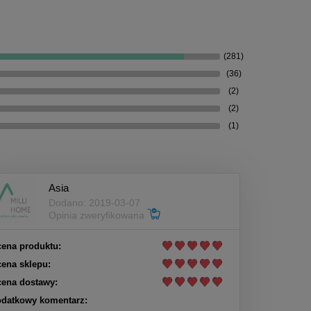
(281)
(36)
(2)
(2)
(1)
Asia
Dodano: 2019-03-07
Opinia zweryfikowana
ena produktu:
ena sklepu:
ena dostawy:
datkowy komentarz: