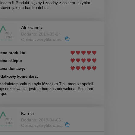
lecam !! Produkt piękny i zgodny z opisem .szybka
stawa .jakosc bardzo dobra.
Aleksandra
Dodano: 2019-03-24
Opinia zweryfikowana
ena produktu:
ena sklepu:
ena dostawy:
datkowy komentarz:
zedmiotem zakupu było łóżeczko Tipi, produkt spełnił
je oczekiwania, jestem bardzo zadowolona, Polecam
rąco
Karola
Dodano: 2019-04-05
Opinia zweryfikowana