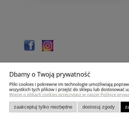
Dbamy o Twoją prywatność
Pomoc
Dostawa
Pliki cookies i pokrewne im technologie umożliwiają popra
O nas
Wysyłka towaru
wszystkich tych plików i przejść do sklepu lub dostosować u
Więcej o plikach cookies przeczytasz w naszej Polityce prywa
Blog
Koszty dostawy
Kontakt
Sposoby płatności
zaakceptuj tylko niezbędne
dostosuj zgody
z
Regulamin sklepu
Polityka prywatności