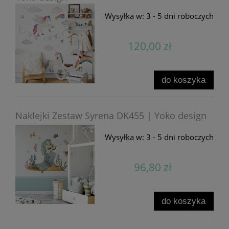
Wysyłka w:
3 - 5 dni roboczych
120,00 zł
do koszyka
Naklejki Zestaw Syrena DK455 | Yoko design
Wysyłka w:
3 - 5 dni roboczych
96,80 zł
do koszyka