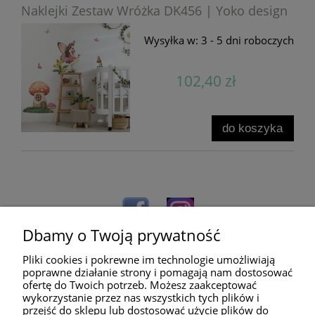
Naklejki Zestaw Wróżka DK456 | Yoko design
Wysyłka w:
3 - 5 dni roboczych
102,40 zł
do koszyka
Dbamy o Twoją prywatność
Pliki cookies i pokrewne im technologie umożliwiają
poprawne działanie strony i pomagają nam dostosować
ofertę do Twoich potrzeb. Możesz zaakceptować
wykorzystanie przez nas wszystkich tych plików i
przejść do sklepu lub dostosować użycie plików do
Pomoc