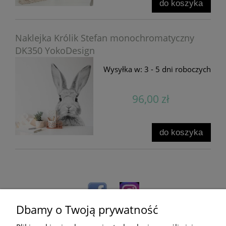
do koszyka
Naklejka Królik Stefan monochromatyczny
DK350 YokoDesign
Wysyłka w:
3 - 5 dni roboczych
96,00 zł
do koszyka
Dbamy o Twoją prywatność