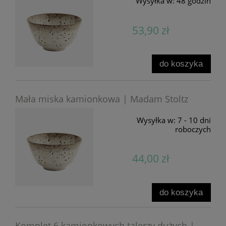
Wysyłka w:
48 godzin
53,90 zł
do koszyka
Mała miska kamionkowa | Madam Stoltz
Wysyłka w:
7 - 10 dni
roboczych
44,00 zł
do koszyka
Komplet 6 kamionkowych talerzy dużych |