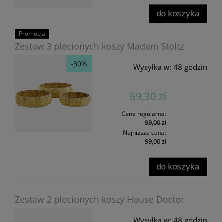
do koszyka
Promocja
Zestaw 3 plecionych koszy Madam Stoltz
-30%
Wysyłka w:
48 godzin
69,30 zł
Cena regularna:
99,00 zł
Najniższa cena:
99,00 zł
do koszyka
Zestaw 2 plecionych koszy House Doctor
Wysyłka w:
48 godzin