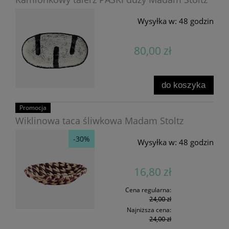
Wysyłka w:
48 godzin
80,00 zł
do koszyka
Promocja
Wiklinowa taca śliwkowa Madam Stoltz
-30%
Wysyłka w:
48 godzin
16,80 zł
Cena regularna:
24,00 zł
Najniższa cena:
24,00 zł