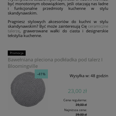
być monotonnym obowiązkiem, jeśli otaczają nas ładne
i funkcjonalne przedmioty kuchenne w stylu
skandynawskim.
Pragniesz stylowych akcesoriów do kuchni w stylu
skandynawskim? Być może zainteresują Cię
ceramiczne
talerze
, grawerowane wałki do ciasta i designerskie
tekstylia kuchenne.
Promocja
Bawełniana pleciona podkładka pod talerz I
Bloomingville
-41%
Wysyłka w:
48 godzin
23,00 zł
Cena regularna:
39,00 zł
Najniższa cena:
39,00 zł