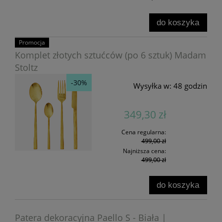
do koszyka
Promocja
Komplet złotych sztućców (po 6 sztuk) Madam
Stoltz
-30%
Wysyłka w:
48 godzin
349,30 zł
Cena regularna:
499,00 zł
Najniższa cena:
499,00 zł
do koszyka
Patera dekoracyjna Paello S - Biała |