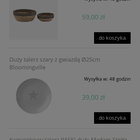
59,00 zł
do koszyka
Duży talerz szary z gwiazdą Ø25cm
Bloomingville
Wysyłka w:
48 godzin
39,00 zł
do koszyka
Kamionkowy talerz PASKI duży Madam Stoltz