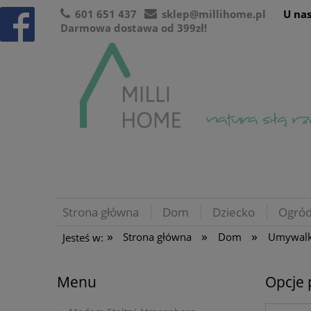
601 651 437
sklep@millihome.pl
U nas
Darmowa dostawa od 399zł!
Strona główna
Dom
Dziecko
Ogró
»
»
»
Strona główna
Dom
Umywalk
Jesteś w:
Menu
Opcje 