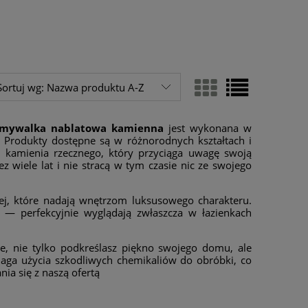
Sortuj wg:
Nazwa produktu A-Z
mywalka nablatowa kamienna
jest wykonana w
e. Produkty dostępne są w różnorodnych kształtach i
 kamienia rzecznego, który przyciąga uwagę swoją
z wiele lat i nie stracą w tym czasie nic ze swojego
ej, które nadają wnętrzom luksusowego charakteru.
i — perfekcyjnie wyglądają zwłaszcza w łazienkach
, nie tylko podkreślasz piękno swojego domu, ale
maga użycia szkodliwych chemikaliów do obróbki, co
ia się z naszą ofertą