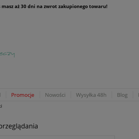
 masz aż 30 dni na zwrot zakupionego towaru!
d
Promocje
Nowości
Wysyłka 48h
Blog
i
przeglądania