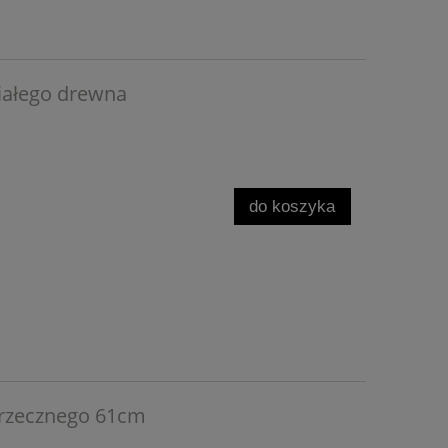
iałego drewna
do koszyka
rzecznego 61cm