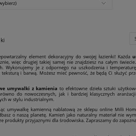
wybierz)
ki
epowtarzalny element dekoracyjny do swojej łazienki! Każda
u
nie, więc drugiej takiej samej nie znajdziesz na całym świeci
ch. Wykonujemy je z odpornego na uszkodzenia i temperaturę
 teksturą i barwą. Możesz mieć pewność, że będą Ci służyć prze
we umywalki z kamienia
to efektowne dzieła sztuki użytkow
arówno do nowoczesnych, jak i bardziej klasycznych aranżacj
ch w stylu industrialnym.
ąc umywalkę kamienną nablatową ze sklepu online Milli Home
dbasz o naszą planetę. Kamień jako naturalny materiał nie wy
ze produkty przyjaznymi dla środowiska. Zapraszamy do zapoznan