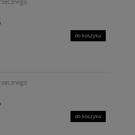
rzecznego
h
do koszyka
rzecznego
h
do koszyka