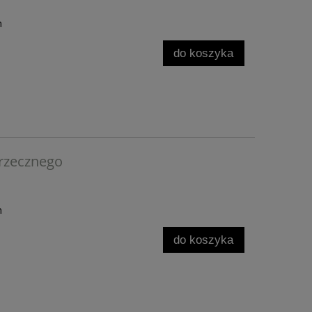
h
do koszyka
rzecznego
h
do koszyka