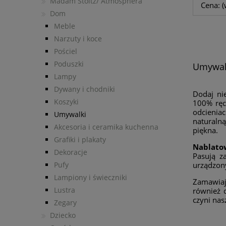
Madam Stoltz/ Atmosphera
Cena: (
Dom
Meble
Narzuty i koce
Pościel
Poduszki
Umywal
Lampy
Dywany i chodniki
Dodaj ni
Koszyki
100% ręcz
odcienia
Umywalki
naturalną
Akcesoria i ceramika kuchenna
piękna.
Grafiki i plakaty
Nablato
Dekoracje
Pasują z
Pufy
urządzony
Lampiony i świeczniki
Zamawiaj
Lustra
również 
czyni nas
Zegary
Dziecko