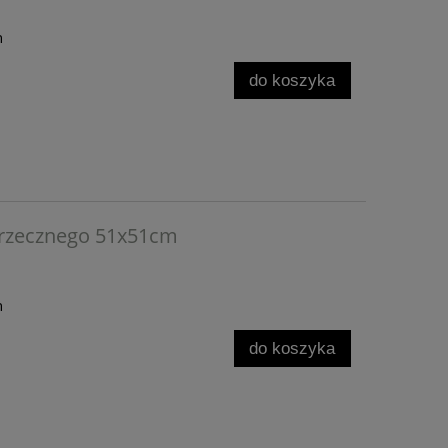
h
do koszyka
 rzecznego 51x51cm
h
do koszyka