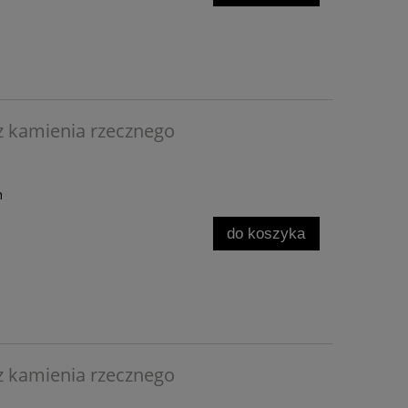
 kamienia rzecznego
h
do koszyka
 kamienia rzecznego