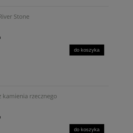
iver Stone
h
do koszyka
 kamienia rzecznego
h
do koszyka