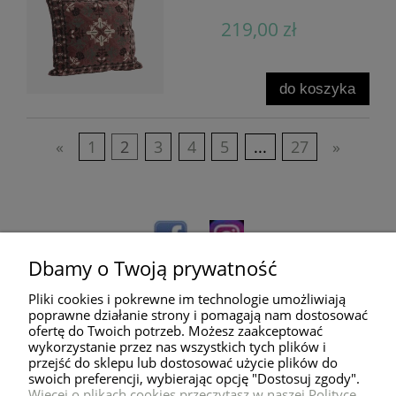
219,00 zł
do koszyka
«
1
2
3
4
5
...
27
»
Dbamy o Twoją prywatność
Pliki cookies i pokrewne im technologie umożliwiają
poprawne działanie strony i pomagają nam dostosować
ofertę do Twoich potrzeb. Możesz zaakceptować
wykorzystanie przez nas wszystkich tych plików i
przejść do sklepu lub dostosować użycie plików do
Pomoc
swoich preferencji, wybierając opcję "Dostosuj zgody".
Więcej o plikach cookies przeczytasz w naszej Polityce