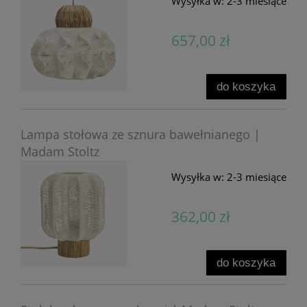
Wysyłka w:
2-3 miesiące
657,00 zł
do koszyka
Lampa stołowa ze sznura bawełnianego |
Madam Stoltz
Wysyłka w:
2-3 miesiące
362,00 zł
do koszyka