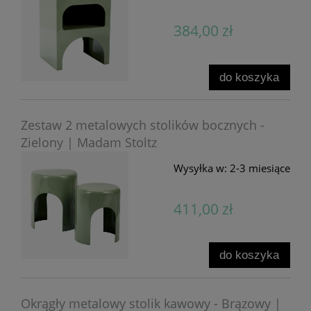
384,00 zł
do koszyka
Zestaw 2 metalowych stolików bocznych -
Zielony | Madam Stoltz
Wysyłka w:
2-3 miesiące
411,00 zł
do koszyka
Okrągły metalowy stolik kawowy - Brązowy |