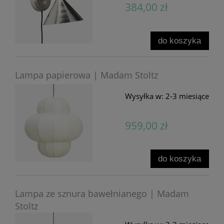
384,00 zł
do koszyka
Lampa papierowa | Madam Stoltz
Wysyłka w:
2-3 miesiące
959,00 zł
do koszyka
Lampa ze sznura bawełnianego | Madam
Stoltz