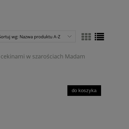
Sortuj wg:
Nazwa produktu A-Z
 cekinami w szarościach Madam
do koszyka