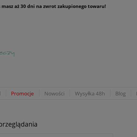
 masz aż 30 dni na zwrot zakupionego towaru!
d
Promocje
Nowości
Wysyłka 48h
Blog
przeglądania