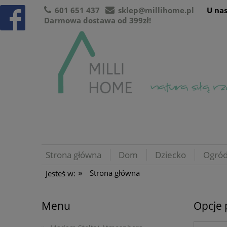
601 651 437
sklep@millihome.pl
U nas
Darmowa dostawa od 399zł!
Strona główna
Dom
Dziecko
Ogró
»
Strona główna
Jesteś w:
Menu
Opcje 