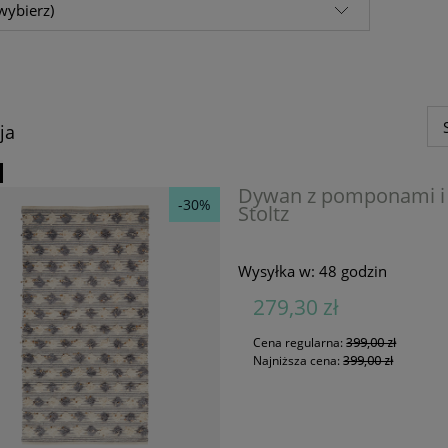
wybierz)
ja
Dywan z pomponami i
-30%
Stoltz
Wysyłka w:
48 godzin
279,30 zł
Cena regularna:
399,00 zł
Najniższa cena:
399,00 zł