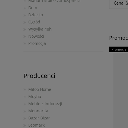
Madam Stoltz/ Atmosphera
Cena: (
Dom
Dziecko
Ogród
Wysyłka 48h
Nowości
Promoc
Promocja
Promocja
Producenci
Miloo Home
Moyha
Meble z Indonezji
Monnarita
Bazar Bizar
Leomark