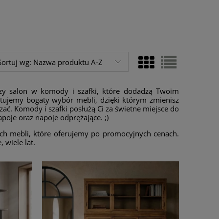
Sortuj wg:
Nazwa produktu A-Z
zy salon w komody i szafki, które dodadzą Twoim
ujemy bogaty wybór mebli, dzięki którym zmienisz
ać. Komody i szafki posłużą Ci za świetne miejsce do
oje oraz napoje odprężające. ;)
ych mebli, które oferujemy po promocyjnych cenach.
 wiele lat.