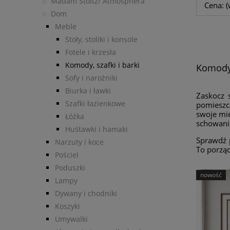
Madam Stoltz/ Atmosphera
Cena: (
Dom
Meble
Stoły, stoliki i konsole
Fotele i krzesła
Komody, szafki i barki
Komody,
Sofy i narożniki
Biurka i ławki
Zaskocz 
Szafki łazienkowe
pomieszc
swoje mie
Łóżka
schowania
Huśtawki i hamaki
Sprawdź 
Narzuty i koce
To porząd
Pościel
Poduszki
nowość
Lampy
Dywany i chodniki
Koszyki
Umywalki