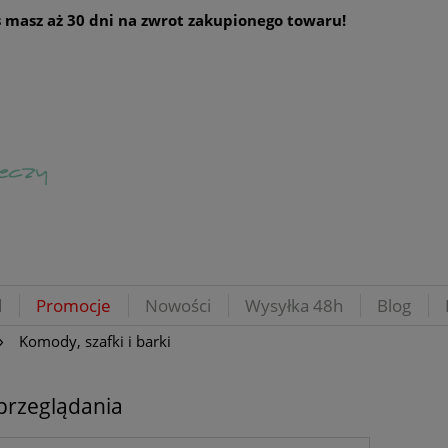
 masz aż 30 dni na zwrot zakupionego towaru!
d
Promocje
Nowości
Wysyłka 48h
Blog
»
Komody, szafki i barki
przeglądania