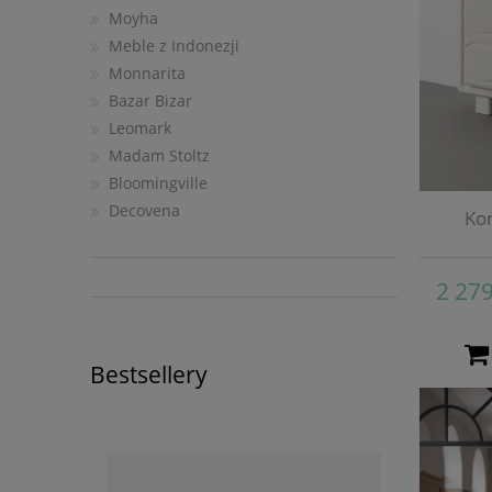
Moyha
Meble z Indonezji
Monnarita
Bazar Bizar
Leomark
Madam Stoltz
Bloomingville
Decovena
Kom
2 279
Bestsellery