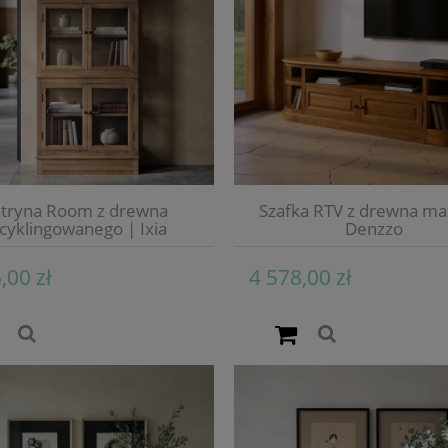
tryna Room z drewna
Szafka RTV z drewna ma
cyklingowanego | Ixia
Denzzo
,00 zł
4 578,00 zł