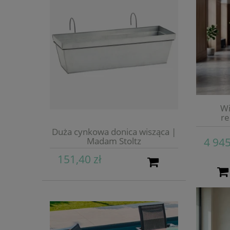
Wi
re
Duża cynkowa donica wisząca |
Madam Stoltz
4 945
151,40 zł