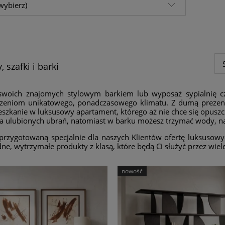
wybierz)
 szafki i barki
swoich znajomych stylowym barkiem lub wyposaż sypialnię c
zeniom unikatowego, ponadczasowego klimatu. Z dumą prezent
szkanie w luksusowy apartament, którego aż nie chce się opuszcz
 ulubionych ubrań, natomiast w barku możesz trzymać wody, nap
przygotowaną specjalnie dla naszych Klientów ofertę luksusow
ne, wytrzymałe produkty z klasą, które będą Ci służyć przez wiele,
nowość