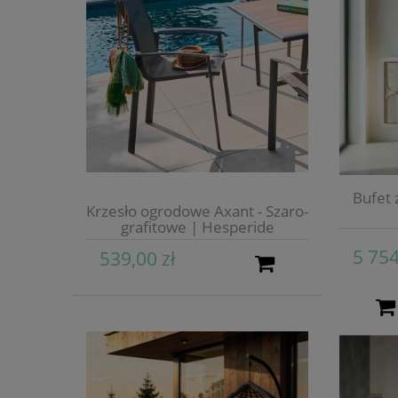
Bufet
Krzesło ogrodowe Axant - Szaro-
grafitowe | Hesperide
5 754
539,00 zł