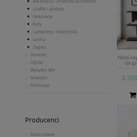
Akcesoria i ceramika kuchenna
Grafiki i plakaty
Dekoracje
Pufy
Lampiony i świeczniki
Lustra
Zegary
Dziecko
Niski r
Ogród
- brą
Wysyłka 48h
3 350
Nowości
Promocja
Producenci
Miloo Home