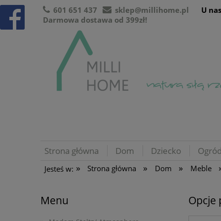
601 651 437
sklep@millihome.pl
U nas
Darmowa dostawa od 399zł!
Strona główna
Dom
Dziecko
Ogró
»
»
»
Strona główna
Dom
Meble
Jesteś w:
Menu
Opcje 