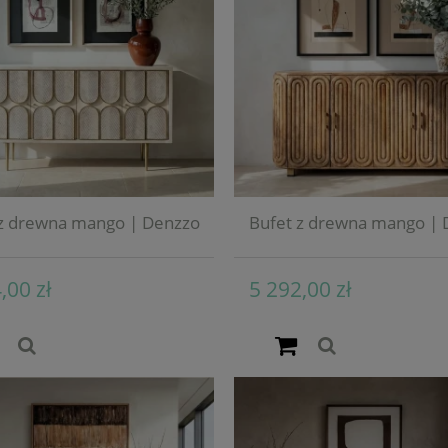
 z drewna mango | Denzzo
Bufet z drewna mango | 
,00 zł
5 292,00 zł