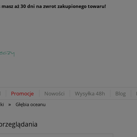
 masz aż 30 dni na zwrot zakupionego towaru!
d
Promocje
Nowości
Wysyłka 48h
Blog
»
ki
Głębia oceanu
przeglądania