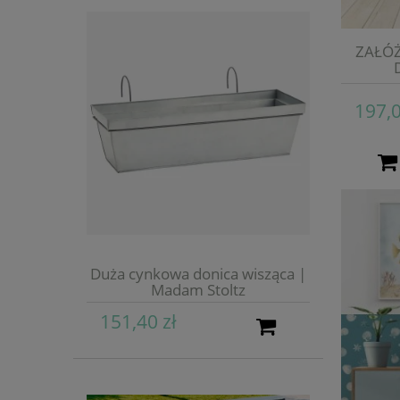
ZAŁÓŻ
197,0
Duża cynkowa donica wisząca |
Madam Stoltz
151,40 zł