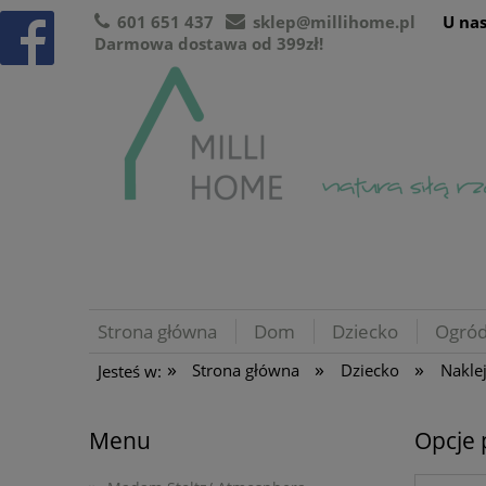
601 651 437
sklep@millihome.pl
U nas
Darmowa dostawa od 399zł!
Strona główna
Dom
Dziecko
Ogró
»
»
»
Strona główna
Dziecko
Naklej
Jesteś w:
Menu
Opcje 