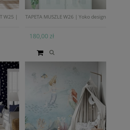
T W25 |
TAPETA MUSZLE W26 | Yoko design
180,00 zł