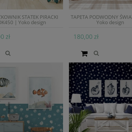
KOWNIK STATEK PIRACKI
TAPETA PODWODNY ŚWIA
DK450 | Yoko design
Yoko design
0 zł
180,00 zł