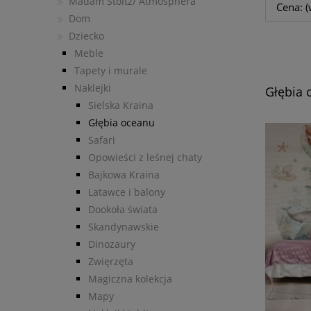
Madam Stoltz/ Atmosphera
Cena: (
Dom
Dziecko
Meble
Tapety i murale
Naklejki
Głębia 
Sielska Kraina
Głębia oceanu
Safari
Opowieści z leśnej chaty
Bajkowa Kraina
Latawce i balony
Dookoła świata
Skandynawskie
Dinozaury
Zwięrzęta
Magiczna kolekcja
Mapy