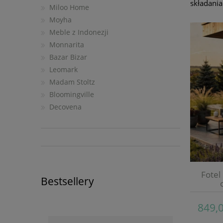
składani
Miloo Home
Moyha
Meble z Indonezji
Monnarita
Bazar Bizar
Leomark
Madam Stoltz
Bloomingville
Decovena
Fotel
Bestsellery
849,0