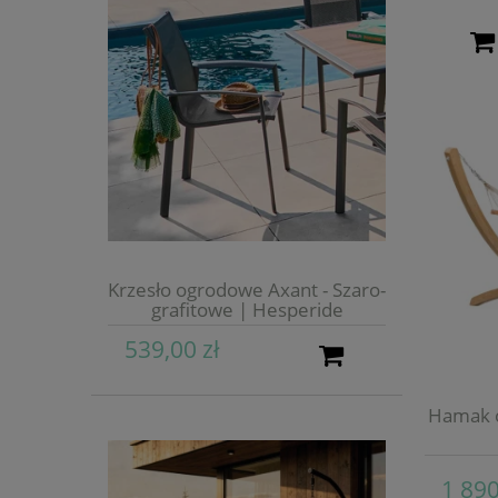
Krzesło ogrodowe Axant - Szaro-
grafitowe | Hesperide
539,00 zł
Hamak o
1 890