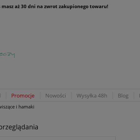
 masz aż 30 dni na zwrot zakupionego towaru!
d
Promocje
Nowości
Wysyłka 48h
Blog
wiszące i hamaki
przeglądania