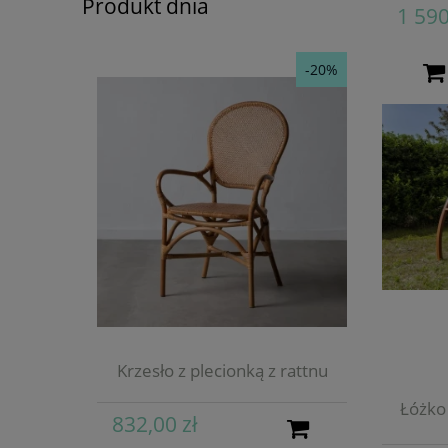
Produkt dnia
1 590
-20%
Krzesło z plecionką z rattnu
Łóżko
832,00 zł