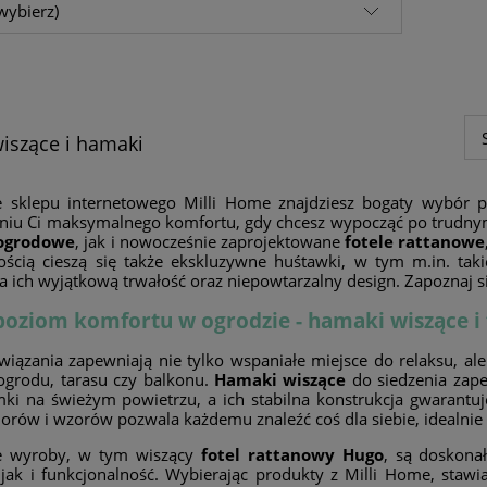
wybierz)
wiszące i hamaki
e sklepu internetowego Milli Home znajdziesz bogaty wybór p
niu Ci maksymalnego komfortu, gdy chcesz wypocząć po trudnym
ogrodowe
, jak i nowocześnie zaprojektowane
fotele rattanowe
ością cieszą się także ekskluzywne huśtawki, w tym m.in. tak
za ich wyjątkową trwałość oraz niepowtarzalny design. Zapozna
oziom komfortu w ogrodzie - hamaki wiszące i 
wiązania zapewniają nie tylko wspaniałe miejsce do relaksu, al
ogrodu, tarasu czy balkonu.
Hamaki wiszące
do siedzenia zape
mki na świeżym powietrzu, a ich stabilna konstrukcja gwarant
lorów i wzorów pozwala każdemu znaleźć coś dla siebie, idealni
e wyroby, w tym wiszący
fotel rattanowy Hugo
, są doskona
 jak i funkcjonalność. Wybierając produkty z Milli Home, staw