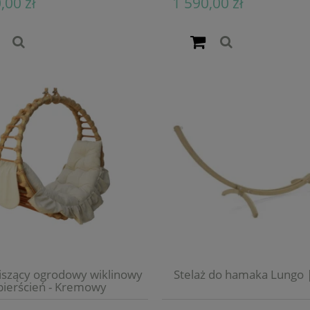
,00 zł
1 590,00 zł
iszący ogrodowy wiklinowy
Stelaż do hamaka Lungo |
pierścień - Kremowy