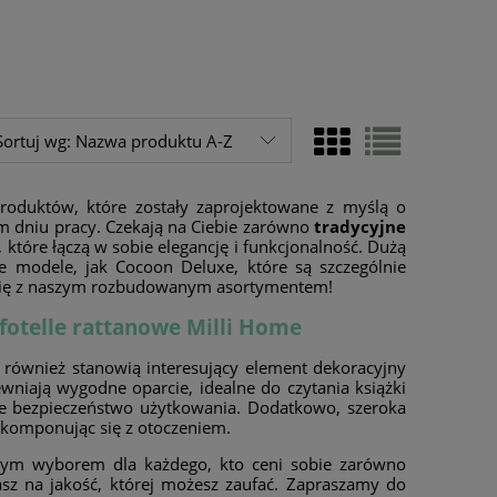
Sortuj wg:
Nazwa produktu A-Z
roduktów, które zostały zaprojektowane z myślą o
 dniu pracy. Czekają na Ciebie zarówno
tradycyjne
, które łączą w sobie elegancję i funkcjonalność. Dużą
ie modele, jak Cocoon Deluxe, które są szczególnie
j się z naszym rozbudowanym asortymentem!
fotelle rattanowe Milli Home
e również stanowią interesujący element dekoracyjny
wniają wygodne oparcie, idealne do czytania książki
uje bezpieczeństwo użytkowania. Dodatkowo, szeroka
e komponując się z otoczeniem.
łym wyborem dla każdego, kto ceni sobie zarówno
iasz na jakość, której możesz zaufać. Zapraszamy do