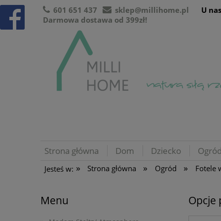
601 651 437
sklep@millihome.pl
U nas
Darmowa dostawa od 399zł!
Strona główna
Dom
Dziecko
Ogró
»
»
»
Strona główna
Ogród
Fotele 
Jesteś w:
Menu
Opcje 