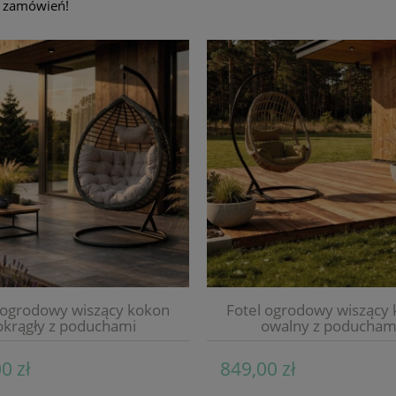
a zamówień!
 ogrodowy wiszący kokon
Fotel ogrodowy wiszący
okrągły z poduchami
owalny z poducham
0 zł
849,00 zł