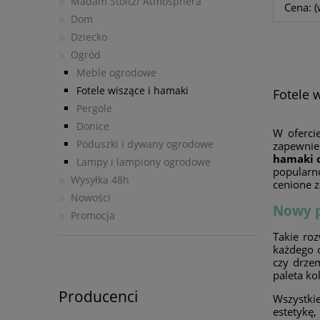
Madam Stoltz/ Atmosphera
Cena: (
Dom
Dziecko
Ogród
Meble ogrodowe
Fotele wiszące i hamaki
Fotele 
Pergole
Donice
W oferci
Poduszki i dywany ogrodowe
zapewnie
hamaki 
Lampy i lampiony ogrodowe
popularn
Wysyłka 48h
cenione 
Nowości
Nowy p
Promocja
Takie roz
każdego 
czy drze
paleta ko
Producenci
Wszystki
estetykę,