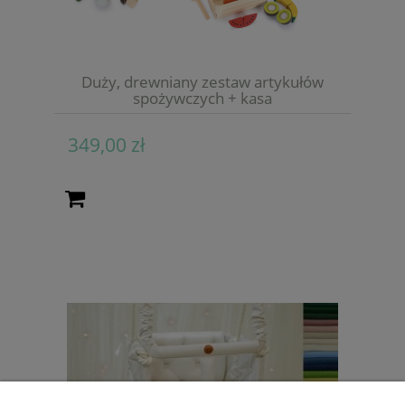
Duży, drewniany zestaw artykułów
spożywczych + kasa
349,00 zł