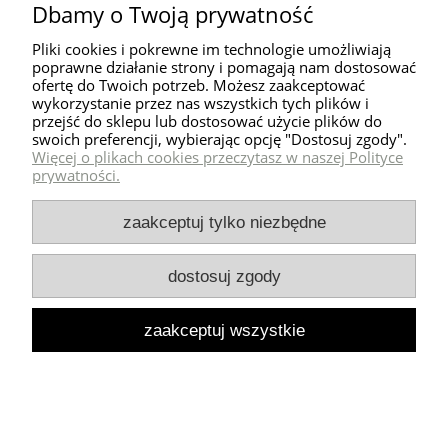
Dbamy o Twoją prywatność
Pliki cookies i pokrewne im technologie umożliwiają
poprawne działanie strony i pomagają nam dostosować
ofertę do Twoich potrzeb. Możesz zaakceptować
wykorzystanie przez nas wszystkich tych plików i
przejść do sklepu lub dostosować użycie plików do
Tapicerowana huśtawka 3w1 QAMELEON
swoich preferencji, wybierając opcję "Dostosuj zgody".
GUZIQ I kolory
Więcej o plikach cookies przeczytasz w naszej Polityce
prywatności.
805,00 zł
zaakceptuj tylko niezbędne
dostosuj zgody
zaakceptuj wszystkie