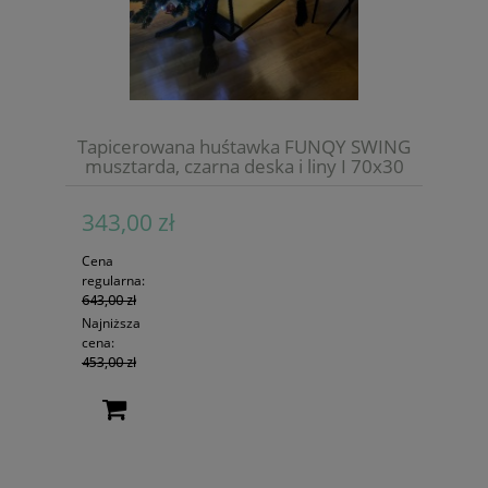
Tapicerowana huśtawka FUNQY SWING
musztarda, czarna deska i liny I 70x30
343,00 zł
Cena
regularna:
643,00 zł
Najniższa
cena:
453,00 zł