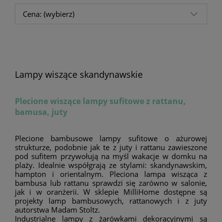
Cena: (wybierz)
Lampy wiszące skandynawskie
Plecione wiszące lampy sufitowe z rattanu,
bamusa, juty
Plecione bambusowe lampy sufitowe o ażurowej
strukturze, podobnie jak te z juty i rattanu zawieszone
pod sufitem przywołują na myśl wakacje w domku na
plaży. Idealnie współgrają ze stylami: skandynawskim,
hampton i orientalnym. Pleciona lampa wisząca z
bambusa lub rattanu sprawdzi się zarówno w salonie,
jak i w oranżerii. W sklepie MilliHome dostępne są
projekty lamp bambusowych, rattanowych i z juty
autorstwa Madam Stoltz.
Industrialne lampy z żarówkami dekoracyjnymi są