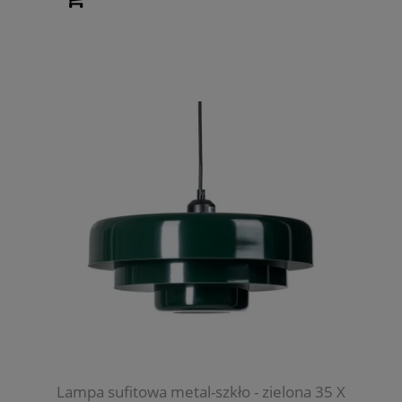
Lampa sufitowa metal-szkło - zielona 35 X