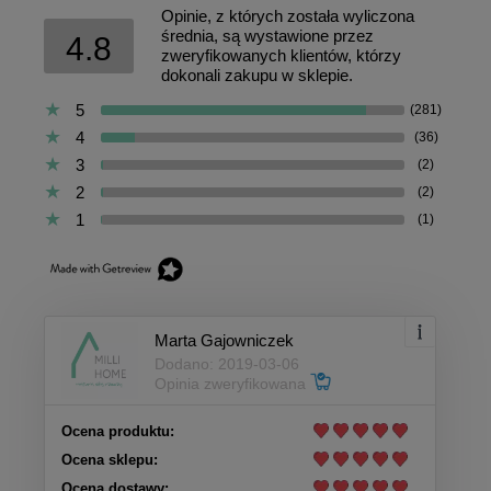
Opinie, z których została wyliczona
średnia, są wystawione przez
4.8
zweryfikowanych klientów, którzy
dokonali zakupu w sklepie.
5
(281)
4
(36)
3
(2)
2
(2)
1
(1)
Marta Gajowniczek
Dodano: 2019-03-06
Opinia zweryfikowana
Ocena produktu:
Ocena sklepu:
Ocena dostawy: