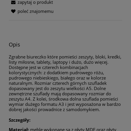
zapytaj o produkt
poleć znajomemu
Opis
Zgrabne biureczko które pomieści zeszyty, bloki, kredki,
listy miłosne, tablety, laptopy i dużo, dużo więcej.
Dostępne jest w czterech kombinacjach
kolorystycznych: z dodatkiem pudrowego różu,
pudrowego niebieskiego, białego oraz w kolorze
naturalnym. Rozmiar czterech górnych szufladek
dopasowany jest do zeszytu wielkości A5. Dolne
zewnętrzne szuflady mają dopasowany rozmiar do
zeszytu A4. Z kolei, środkowa dolna szuflada pomieści
wymiar dużego formatu A3 i jest wyposażona w bardzo
dobrej jakości prowadnice z samodomykiem.
Szczegóły:
Materiał:
meble wykonane są z płyty MDF oraz płyty