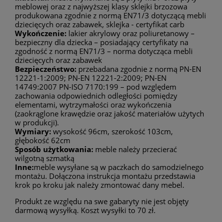
meblowej oraz z najwyższej klasy sklejki brzozowa
produkowana zgodnie z normą EN71/3 dotyczącą mebli
dziecięcych oraz zabawek, sklejka - certyfikat carb
Wykończenie:
lakier akrylowy oraz poliuretanowy –
bezpieczny dla dziecka – posiadający certyfikaty na
zgodność z normą EN71/3 – norma dotycząca mebli
dziecięcych oraz zabawek
Bezpieczeństwo:
przebadana zgodnie z normą PN-EN
12221-1:2009; PN-EN 12221-2:2009; PN-EN
14749:2007 PN-ISO 7170:199 – pod względem
zachowania odpowiednich odległości pomiędzy
elementami, wytrzymałości oraz wykończenia
(zaokrąglone krawędzie oraz jakość materiałów użytych
w produkcji).
Wymiary:
wysokość 96cm, szerokość 103cm,
głębokość 62cm
Sposób użytkowania:
meble należy przecierać
wilgotną szmatką
Inne:
meble wysyłane są w paczkach do samodzielnego
montażu. Dołączona instrukcja montażu przedstawia
krok po kroku jak należy zmontować dany mebel.
Produkt ze względu na swe gabaryty nie jest objęty
darmową wysyłką. Koszt wysyłki to 70 zł.