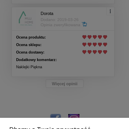
Dorota
Dodano: 2019-03-26
Opinia zweryfikowana
Ocena produktu:
Ocena sklepu:
Ocena dostawy:
Dodatkowy komentarz:
Naklejki Piękna
Więcej opinii