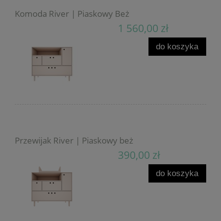
Komoda River | Piaskowy Beż
1 560,00 zł
do koszyka
Przewijak River | Piaskowy beż
390,00 zł
do koszyka