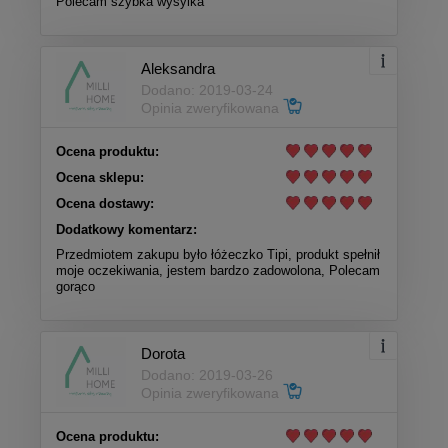
Polecam szybka wysylka
Aleksandra
Dodano: 2019-03-24
Opinia zweryfikowana
Ocena produktu:
Ocena sklepu:
Ocena dostawy:
Dodatkowy komentarz:
Przedmiotem zakupu było łóżeczko Tipi, produkt spełnił
moje oczekiwania, jestem bardzo zadowolona, Polecam
gorąco
Dorota
Dodano: 2019-03-26
Opinia zweryfikowana
Ocena produktu: