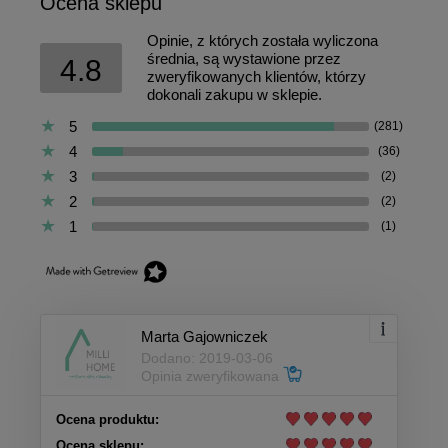
Ocena sklepu
Opinie, z których została wyliczona
średnia, są wystawione przez
4.8
zweryfikowanych klientów, którzy
dokonali zakupu w sklepie.
5
(281)
4
(36)
3
(2)
2
(2)
1
(1)
Marta Gajowniczek
Dodano: 2019-03-06
Opinia zweryfikowana
Ocena produktu:
Ocena sklepu: