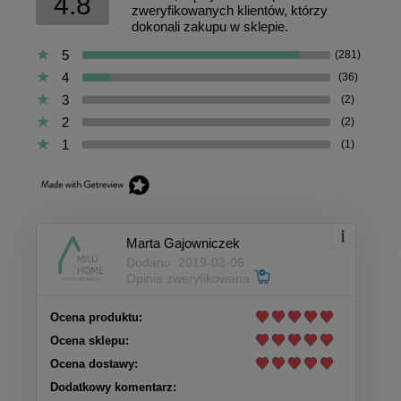
4.8
zweryfikowanych klientów, którzy
dokonali zakupu w sklepie.
5
(281)
4
(36)
3
(2)
2
(2)
1
(1)
Marta Gajowniczek
Dodano: 2019-03-06
Opinia zweryfikowana
Ocena produktu:
Ocena sklepu:
Ocena dostawy:
Dodatkowy komentarz: