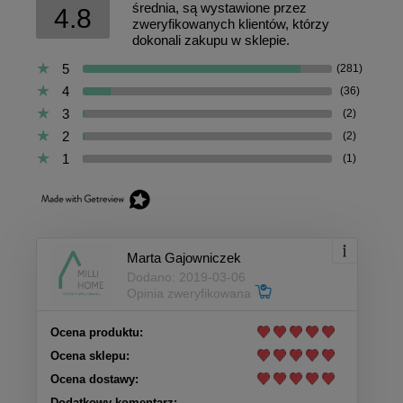
średnia, są wystawione przez
4.8
zweryfikowanych klientów, którzy
dokonali zakupu w sklepie.
5
(281)
4
(36)
3
(2)
2
(2)
1
(1)
Marta Gajowniczek
Dodano: 2019-03-06
Opinia zweryfikowana
Ocena produktu:
Ocena sklepu:
Ocena dostawy:
Dodatkowy komentarz: