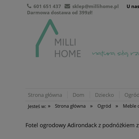
601 651 437
sklep@millihome.pl
U nas
Darmowa dostawa od 399zł!
Strona główna
Dom
Dziecko
Ogró
»
»
»
Strona główna
Ogród
Meble 
Jesteś w:
Fotel ogrodowy Adirondack z podnóżkiem 