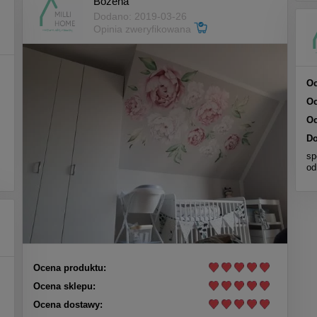
Bożena
Dodano: 2019-03-26
Opinia zweryfikowana
Oc
Oc
Oc
Do
sp
od
Ocena produktu:
Ocena sklepu:
Ocena dostawy: