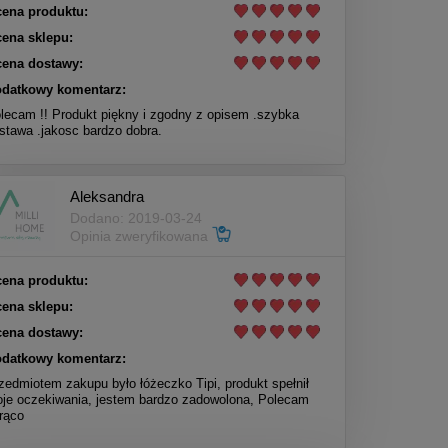
ena produktu:
ena sklepu:
ena dostawy:
datkowy komentarz:
lecam !! Produkt piękny i zgodny z opisem .szybka
stawa .jakosc bardzo dobra.
Aleksandra
Dodano: 2019-03-24
Opinia zweryfikowana
ena produktu:
ena sklepu:
ena dostawy:
datkowy komentarz:
zedmiotem zakupu było łóżeczko Tipi, produkt spełnił
je oczekiwania, jestem bardzo zadowolona, Polecam
rąco