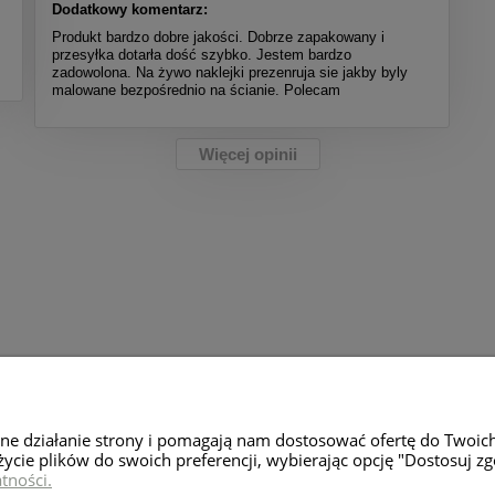
Dodatkowy komentarz:
Produkt bardzo dobre jakości. Dobrze zapakowany i
przesyłka dotarła dość szybko. Jestem bardzo
zadowolona. Na żywo naklejki prezenruja sie jakby byly
malowane bezpośrednio na ścianie. Polecam
Więcej opinii
Moje konto
Zwroty i rekl
wne działanie strony i pomagają nam dostosować ofertę do Twoic
Twoje zamówienia
Zwroty towaru
życie plików do swoich preferencji, wybierając opcję "Dostosuj zg
tności.
Ustawienia konta
Reklamacje