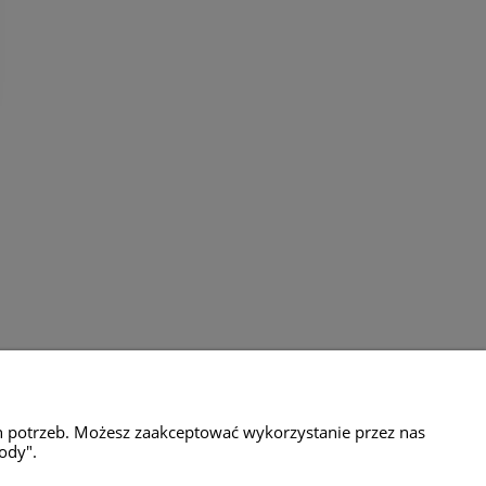
amacje
Milli Home
h potrzeb. Możesz zaakceptować wykorzystanie przez nas
ul.Motylkowa 65g
ody".
04-776 Warszawa