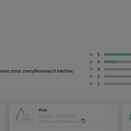
5
4
3
awione przez zweryfikowanych klientów,
2
1
Asia
Dodano: 2019-03-07
Opinia zweryfikowana