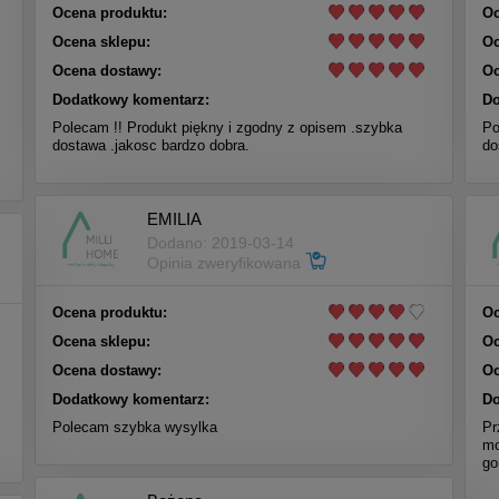
Ocena produktu:
Oc
Ocena sklepu:
Oc
Ocena dostawy:
Oc
Dodatkowy komentarz:
Do
Polecam !! Produkt piękny i zgodny z opisem .szybka
Po
dostawa .jakosc bardzo dobra.
do
EMILIA
Dodano: 2019-03-14
Opinia zweryfikowana
Ocena produktu:
Oc
Ocena sklepu:
Oc
Ocena dostawy:
Oc
Dodatkowy komentarz:
Do
Polecam szybka wysylka
Pr
mo
go