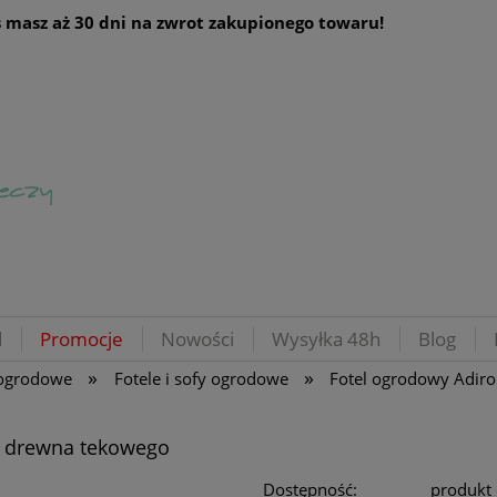
 masz aż 30 dni na zwrot zakupionego towaru!
d
Promocje
Nowości
Wysyłka 48h
Blog
»
»
ogrodowe
Fotele i sofy ogrodowe
Fotel ogrodowy Adir
z drewna tekowego
Dostępność:
produkt