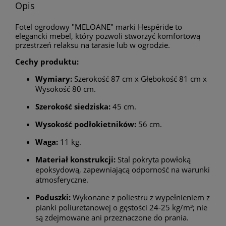
Opis
Fotel ogrodowy "MELOANE" marki Hespéride to
elegancki mebel, który pozwoli stworzyć komfortową
przestrzeń relaksu na tarasie lub w ogrodzie.
Cechy produktu:
Wymiary:
Szerokość 87 cm x Głębokość 81 cm x
Wysokość 80 cm.
Szerokość siedziska:
45 cm.
Wysokość podłokietników:
56 cm.
Waga:
11 kg.
Materiał konstrukcji:
Stal pokryta powłoką
epoksydową, zapewniającą odporność na warunki
atmosferyczne.
Poduszki:
Wykonane z poliestru z wypełnieniem z
pianki poliuretanowej o gęstości 24-25 kg/m³; nie
są zdejmowane ani przeznaczone do prania.