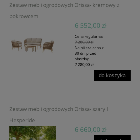
Zestaw mebli ogrodowych Orissa- kremowy z
pokrowcem
6 552,00 zł
Cena regularna:
7 280,00 zł
Najniższa cena z
30 dni przed
obniżką:
7 280,00 zł
do koszyka
Zestaw mebli ogrodowych Orissa- szary I
Hesperide
6 660,00 zł