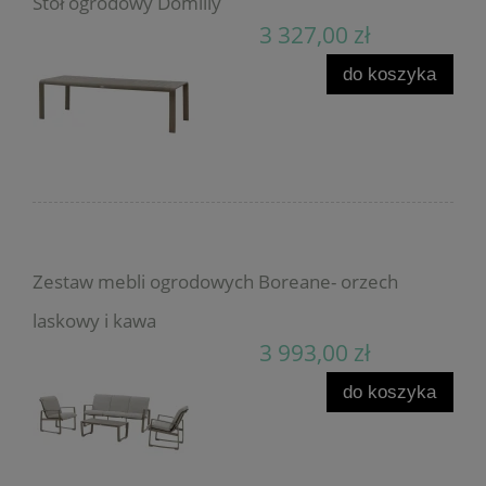
Stół ogrodowy Domilly
3 327,00 zł
do koszyka
Zestaw mebli ogrodowych Boreane- orzech
laskowy i kawa
3 993,00 zł
do koszyka