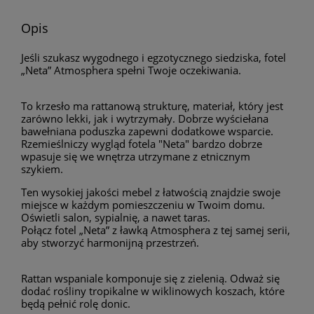
Opis
Jeśli szukasz wygodnego i egzotycznego siedziska, fotel
„Neta” Atmosphera spełni Twoje oczekiwania.
To krzesło ma rattanową strukturę, materiał, który jest
zarówno lekki, jak i wytrzymały. Dobrze wyściełana
bawełniana poduszka zapewni dodatkowe wsparcie.
Rzemieślniczy wygląd fotela "Neta" bardzo dobrze
wpasuje się we wnętrza utrzymane z etnicznym
szykiem.
Ten wysokiej jakości mebel z łatwością znajdzie swoje
miejsce w każdym pomieszczeniu w Twoim domu.
Oświetli salon, sypialnię, a nawet taras.
Połącz fotel „Neta” z ławką Atmosphera z tej samej serii,
aby stworzyć harmonijną przestrzeń.
Rattan wspaniale komponuje się z zielenią. Odważ się
dodać rośliny tropikalne w wiklinowych koszach, które
będą pełnić rolę donic.