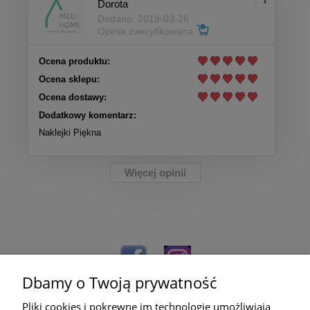
Dorota
Dodano: 2019-03-26
Opinia zweryfikowana
Ocena produktu:
Ocena sklepu:
Ocena dostawy:
Dodatkowy komentarz:
Naklejki Piękna
Więcej opinii
Dbamy o Twoją prywatność
Pliki cookies i pokrewne im technologie umożliwiają