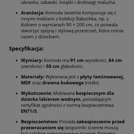
ubranka, zabawki, książki i drobiazgi malucha.
Aranżacja:
Komoda świetnie komponuje się z
innymi meblami z kolekcji Babushka, np. z
łóżkiem o wymiarach 90 × 200 cm, co pozwala
stworzyć spójną i stylową przestrzeń, która rośnie
razem z dzieckiem.
Specyfikacja:
Wymiary:
Komoda ma
91 cm
wysokości,
84 cm
szerokości i
50 cm
głębokości.
Materiały:
Wykonana jest z
płyty laminowanej,
MDF
oraz
drewna bukowego
(nóżki).
Wykończenie:
Malowana
bezpiecznym dla
dziecka lakierem wodnym
, posiadającym
certyfikat zgodności z normą bezpieczeństwa
EN71/3
.
Bezpieczeństwo:
Posiada
zabezpieczenie przed
przewracaniem się
(wsporniki ścienne muszą
być solidnie zamocowane w ścianie). Pamiętaj,