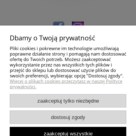
Dbamy o Twoją prywatność
Pliki cookies i pokrewne im technologie umożliwiają
poprawne działanie strony i pomagają nam dostosować
ofertę do Twoich potrzeb. Możesz zaakceptować
wykorzystanie przez nas wszystkich tych plików i
przejść do sklepu lub dostosować użycie plików do
Pomoc
swoich preferencji, wybierając opcję "Dostosuj zgody".
Więcej o plikach cookies przeczytasz w naszej Polityce
prywatności.
Dostawa
zaakceptuj tylko niezbędne
Moje konto
dostosuj zgody
Zwroty i reklamacje
zaakceptuj wszystkie
Milli Home