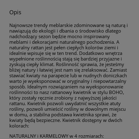
Opis
Najnowsze trendy meblarskie zdominowane są naturą i
nawiązują do ekologii i dbania o środowisko dlatego
nadchodzący sezon będzie mocno inspirowany
meblami i dekoracjami naturalnego pochodzenia. A
naturalny rattan jest pełen ciepłych kolorów ziemi i
idealnie wpisuje się w ten trend. Dodatkowo wnętrza
wypełnione roślinnością stają się bardziej przyjazne i
zyskują ciepły klimat. Roślinność sprawia, że jesteśmy
bliżej natury i łatwiej jest nam się zrelaksować. Zamiast
stawiać kwiaty na parapecie lub w nudnych doniczkach
warto je wyeksponować w oryginalny i niepowtarzalny
sposób. Idealnym rozwiązaniem na wyeksponowanie
roślinności to nasz rattanowy kwietnik w stylu BOHO,
który zostały ręcznie zrobiony z najwyższej jakości
rattanu. Kwietnik pozwoli uwydatnić wszystkie atuty
rośliny, pozwoli umieścić rośliny w dowolnym miejscu
w domu, a stabilna podstawa kwietnika sprawi, że
kwiaty będą bezpieczne. Kwietnik dostępny w dwóch
kolorach:
NATURALNY i KARMELOWY w 4 rozmiarach: