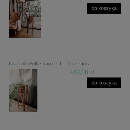
do koszyka
Kwietnik Pollie Karmel L | Monnarita
349,00 zł
do koszyka