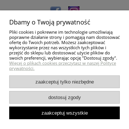
Dbamy o Twoją prywatność
Pliki cookies i pokrewne im technologie umożliwiają
poprawne działanie strony i pomagają nam dostosować
ofertę do Twoich potrzeb. Możesz zaakceptować
wykorzystanie przez nas wszystkich tych plików i
przejść do sklepu lub dostosować użycie plików do
Pomoc
swoich preferencji, wybierając opcję "Dostosuj zgody".
Więcej o plikach cookies przeczytasz w naszej Polityce
prywatności.
Dostawa
zaakceptuj tylko niezbędne
Moje konto
dostosuj zgody
Zwroty i reklamacje
zaakceptuj wszystkie
Milli Home