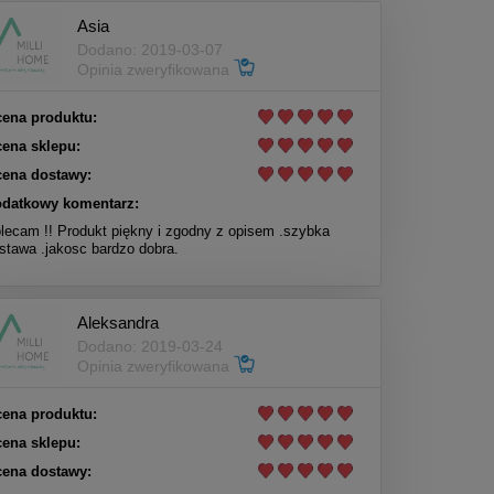
Asia
Dodano: 2019-03-07
Opinia zweryfikowana
ena produktu:
ena sklepu:
ena dostawy:
datkowy komentarz:
lecam !! Produkt piękny i zgodny z opisem .szybka
stawa .jakosc bardzo dobra.
Aleksandra
Dodano: 2019-03-24
Opinia zweryfikowana
ena produktu:
ena sklepu:
ena dostawy: