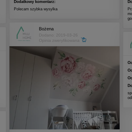
Dodatkowy komentarz:
Do
Polecam szybka wysylka
Pr
mo
go
Bożena
Dodano: 2019-03-26
Opinia zweryfikowana
Oc
Oc
Oc
Do
sp
od