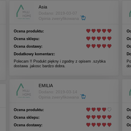
Asia
Dodano: 2019-03-07
Opinia zweryfikowana
Ocena produktu:
Oc
Ocena sklepu:
Oc
Ocena dostawy:
Oc
Dodatkowy komentarz:
Do
Polecam !! Produkt piękny i zgodny z opisem .szybka
Po
dostawa .jakosc bardzo dobra.
do
EMILIA
Dodano: 2019-03-14
Opinia zweryfikowana
Ocena produktu:
Oc
Ocena sklepu:
Oc
Ocena dostawy:
Oc