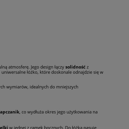
lną atmosferę. Jego design łączy
solidność
z
 uniwersalne łóżko, które doskonale odnajdzie się w
ych wymiarów, idealnych do mniejszych
tapczanik
, co wydłuża okres jego użytkowania na
elki
w jednej z ramek bocznych. Do łóżka pasuje