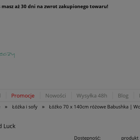
 masz aż 30 dni na zwrot zakupionego towaru!
d
Promocje
Nowości
Wysyłka 48h
Blog
»
»
e
Łóżka i sofy
Łóżko 70 x 140cm różowe Babushka | W
d Luck
Dostępność:
produkt