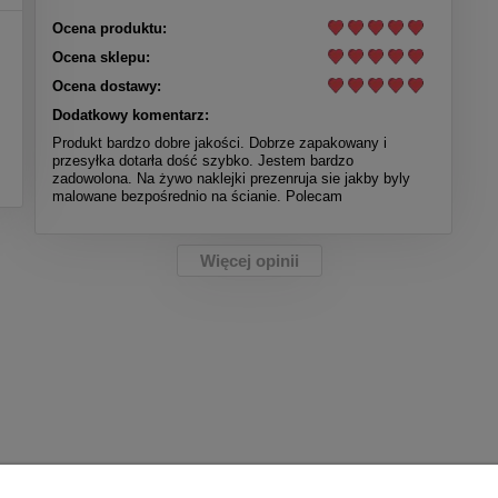
Ocena produktu:
Ocena sklepu:
Ocena dostawy:
Dodatkowy komentarz:
Produkt bardzo dobre jakości. Dobrze zapakowany i
przesyłka dotarła dość szybko. Jestem bardzo
zadowolona. Na żywo naklejki prezenruja sie jakby byly
malowane bezpośrednio na ścianie. Polecam
Więcej opinii