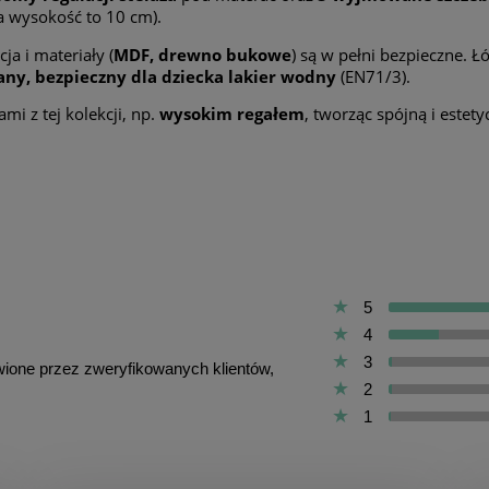
 wysokość to 10 cm).
ja i materiały (
MDF, drewno bukowe
) są w pełni bezpieczne.
any, bezpieczny dla dziecka lakier wodny
(EN71/3).
i z tej kolekcji, np.
wysokim regałem
, tworząc spójną i estet
5
4
3
awione przez zweryfikowanych klientów,
2
1