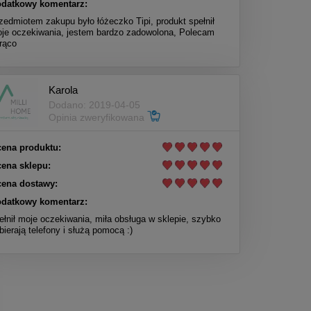
datkowy komentarz:
zedmiotem zakupu było łóżeczko Tipi, produkt spełnił
je oczekiwania, jestem bardzo zadowolona, Polecam
rąco
Karola
Dodano: 2019-04-05
Opinia zweryfikowana
ena produktu:
ena sklepu:
ena dostawy:
datkowy komentarz:
ełnił moje oczekiwania, miła obsługa w sklepie, szybko
bierają telefony i służą pomocą :)