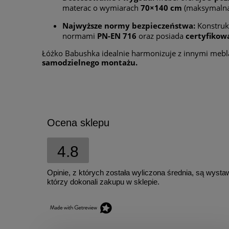
materac o wymiarach
70×140 cm
(maksymalna
Najwyższe normy bezpieczeństwa:
Konstrukc
normami
PN-EN 716
oraz posiada
certyfikow
Łóżko Babushka idealnie harmonizuje z innymi meblam
samodzielnego montażu.
Ocena sklepu
4.8
Opinie, z których została wyliczona średnia, są wyst
którzy dokonali zakupu w sklepie.