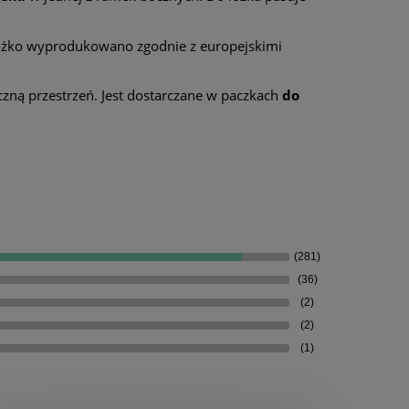
 Łóżko wyprodukowano zgodnie z europejskimi
yczną przestrzeń. Jest dostarczane w paczkach
do
(281)
(36)
(2)
(2)
(1)