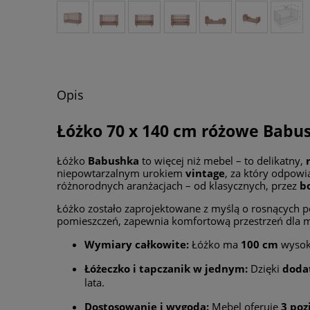
Opis
Łóżko 70 x 140 cm różowe Babu
Łóżko
Babushka
to więcej niż mebel – to delikatny,
niepowtarzalnym urokiem
vintage
, za który odpow
różnorodnych aranżacjach – od klasycznych, przez
b
Łóżko zostało zaprojektowane z myślą o rosnących 
pomieszczeń, zapewnia komfortową przestrzeń dla 
Wymiary całkowite:
Łóżko ma
100 cm
wysok
Łóżeczko i tapczanik w jednym:
Dzięki
doda
lata.
Dostosowanie i wygoda:
Mebel oferuje
3 poz