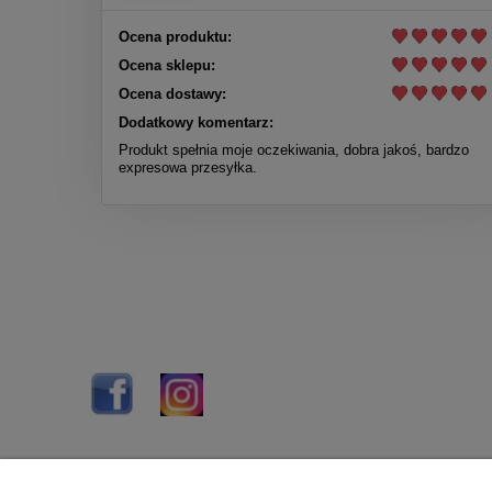
Ocena produktu:
Ocena sklepu:
Ocena dostawy:
Dodatkowy komentarz:
Produkt spełnia moje oczekiwania, dobra jakoś, bardzo
expresowa przesyłka.