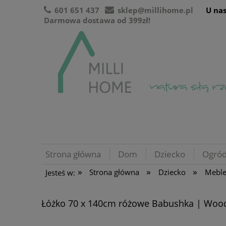
601 651 437
sklep@millihome.pl
U nas
Darmowa dostawa od 399zł!
Strona główna
Dom
Dziecko
Ogró
»
»
»
Strona główna
Dziecko
Mebl
Jesteś w:
Łóżko 70 x 140cm różowe Babushka | Woo