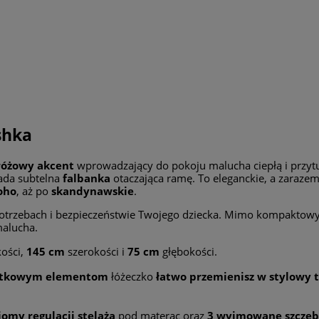
shka
różowy akcent
wprowadzający do pokoju malucha ciepłą i przytu
iada subtelna
falbanka
otaczająca ramę. To eleganckie, a zarazem
oho
, aż po
skandynawskie
.
potrzebach i bezpieczeństwie Twojego dziecka. Mimo kompaktow
malucha.
ości,
145 cm
szerokości i
75 cm
głębokości.
tkowym elementom
łóżeczko
łatwo przemienisz w stylowy 
iomy regulacji stelaża
pod materac oraz
3 wyjmowane szczeb