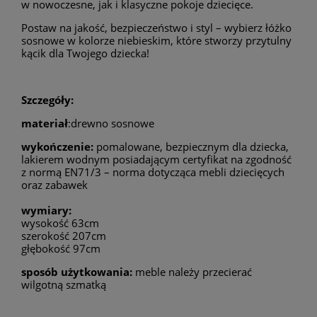
w nowoczesne, jak i klasyczne pokoje dziecięce.
Postaw na jakość, bezpieczeństwo i styl – wybierz łóżko
sosnowe w kolorze niebieskim, które stworzy przytulny
kącik dla Twojego dziecka!
Szczegóły:
materiał
:drewno sosnowe
wykończenie
:
pomalowane, bezpiecznym dla dziecka,
lakierem wodnym posiadającym certyfikat na zgodność
z normą EN71/3 – norma dotycząca mebli dziecięcych
oraz zabawek
wymiary:
wysokość 63
cm
szerokość 207
cm
głębokość 97
cm
sposób użytkowania:
meble należy przecierać
wilgotną szmatką