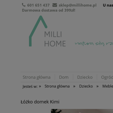
601 651 437
sklep@millihome.pl
U nas
Darmowa dostawa od 399zł!
Strona główna
Dom
Dziecko
Ogró
»
»
»
Strona główna
Dziecko
Mebl
Jesteś w:
Łóżko domek Kimi