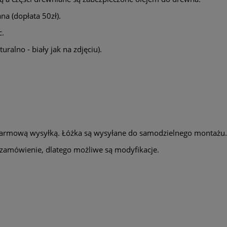
a (dopłata 50zł).
c.
uralno - biały jak na zdjęciu).
 darmową wysyłką. Łóżka są wysyłane do samodzielnego montażu. K
zamówienie, dlatego możliwe są modyfikacje.