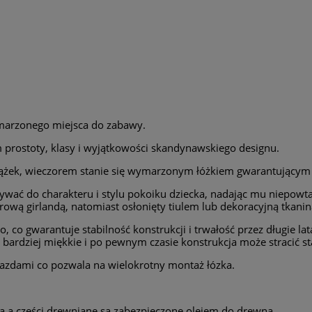
wymarzonego miejsca do zabawy.
prostoty, klasy i wyjątkowości skandynawskiego designu.
książek, wieczorem stanie się wymarzonym łóżkiem gwarantującym
ć do charakteru i stylu pokoiku dziecka, nadając mu niepowtar
ową girlandą, natomiast osłonięty tiulem lub dekoracyjną tkanin
co gwarantuje stabilność konstrukcji i trwałość przez długie lat
ardziej miękkie i po pewnym czasie konstrukcja może stracić sta
azdami co pozwala na wielokrotny montaż łózka.
ną a części drewniane są zabezpieczone olejem do drewna.