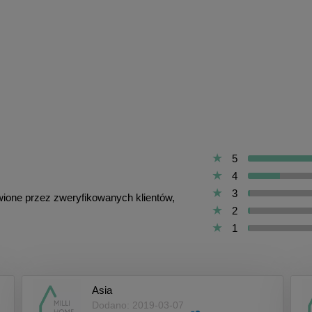
5
4
3
awione przez zweryfikowanych klientów,
2
1
Asia
Dodano: 2019-03-07