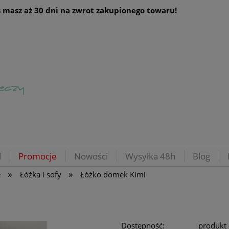
 masz aż 30 dni na zwrot zakupionego towaru!
d
Promocje
Nowości
Wysyłka 48h
Blog
»
»
e
Łóżka i sofy
Łóżko domek Kimi
Dostępność:
produkt