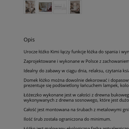
Opis
Urocze łóżko Kimi łączy funkcje łóżka do spania i 
Zaprojektowane i wykonane w Polsce z zachowaniem 
Idealny do zabawy w ciągu dnia, relaksu, czytania 
Domek łóżko można dowolnie dekorować i dopasowywa
prezentuje się podświetlony łańcuchem lampek, kolor
Łóżeczko wykonane jest w całości z drewna bukowego, 
wykonywanych z drewna sosnowego, które jest dużo b
Całość jest montowana na śrubach z metalowymi gni
Ilość śrub została ograniczona do minimum.
Łóżko jest malowany ekologiczną farbą antyalergicz