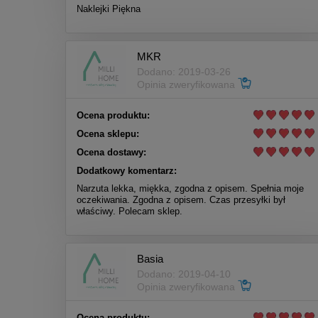
Naklejki Piękna
MKR
Dodano: 2019-03-26
Opinia zweryfikowana
Ocena produktu:
Ocena sklepu:
Ocena dostawy:
Dodatkowy komentarz:
Narzuta lekka, miękka, zgodna z opisem. Spełnia moje
oczekiwania. Zgodna z opisem. Czas przesyłki był
właściwy. Polecam sklep.
Basia
Dodano: 2019-04-10
Opinia zweryfikowana
Ocena produktu: