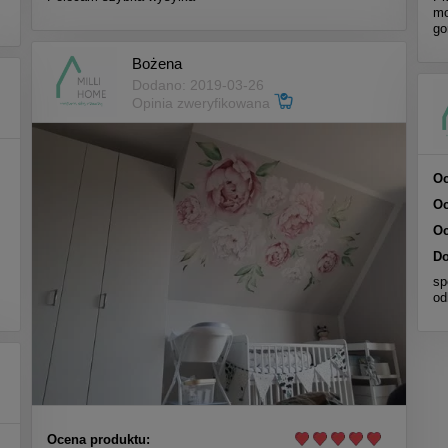
mo
go
Bożena
Dodano: 2019-03-26
Opinia zweryfikowana
Oc
Oc
Oc
Do
sp
od
Ocena produktu: