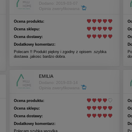
Dodano: 2019-03-07
Opinia zweryfikowana
Ocena produktu:
Oc
Ocena sklepu:
Oc
Ocena dostawy:
Oc
Dodatkowy komentarz:
Do
Polecam !! Produkt piękny i zgodny z opisem .szybka
Po
dostawa .jakosc bardzo dobra.
do
EMILIA
Dodano: 2019-03-14
Opinia zweryfikowana
Ocena produktu:
Oc
Ocena sklepu:
Oc
Ocena dostawy:
Oc
Dodatkowy komentarz:
Do
Polecam szybka wysylka
Pr