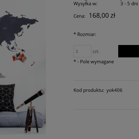
Wysyłka w:
3 - 5 dn
168,00 zł
Cena:
*
Rozmiar:
szt.
*
- Pole wymagane
Kod produktu:
yok406