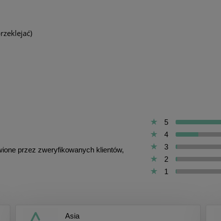
rzeklejać)
5
4
3
awione przez zweryfikowanych klientów,
2
1
Asia