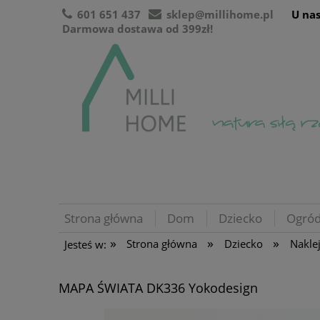
601 651 437
sklep@millihome.pl
U nas
Darmowa dostawa od 399zł!
Strona główna
Dom
Dziecko
Ogró
»
»
»
Strona główna
Dziecko
Naklej
Jesteś w:
MAPA ŚWIATA DK336 Yokodesign