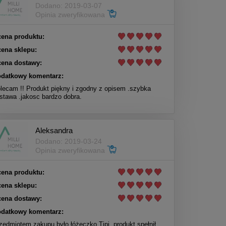
Dodano: 2019-03-07
Opinia zweryfikowana
ena produktu:
ena sklepu:
ena dostawy:
datkowy komentarz:
lecam !! Produkt piękny i zgodny z opisem .szybka
stawa .jakosc bardzo dobra.
Aleksandra
Dodano: 2019-03-24
Opinia zweryfikowana
ena produktu:
ena sklepu:
ena dostawy:
datkowy komentarz:
zedmiotem zakupu było łóżeczko Tipi, produkt spełnił