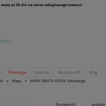
 masz aż 30 dni na zwrot zakupionego towaru!
d
Promocje
Nowości
Wysyłka 48h
Blog
»
»
ki
Mapy
MAPA ŚWIATA DK336 Yokodesign
Dostępność:
produkt