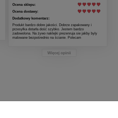
Ocena sklepu:
Ocena dostawy:
Dodatkowy komentarz:
Produkt bardzo dobre jakości. Dobrze zapakowany i
przesyłka dotarła dość szybko. Jestem bardzo
zadowolona. Na żywo naklejki prezenruja sie jakby byly
malowane bezpośrednio na ścianie. Polecam
Więcej opinii
Moje konto
Zwroty i rekl