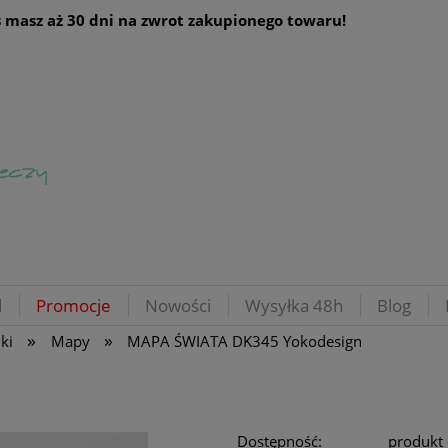
 masz aż 30 dni na zwrot zakupionego towaru!
d
Promocje
Nowości
Wysyłka 48h
Blog
»
»
ki
Mapy
MAPA ŚWIATA DK345 Yokodesign
Dostępność:
produkt