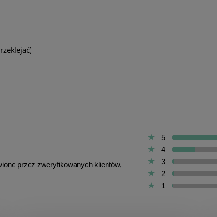
rzeklejać)
5
4
3
awione przez zweryfikowanych klientów,
2
1