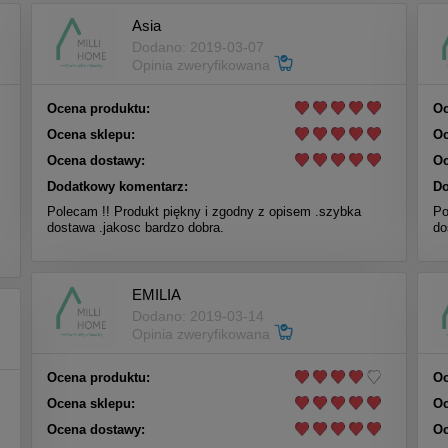
Asia
Dodano: 2019-03-07
Opinia zweryfikowana
Ocena produktu:
Oc
Ocena sklepu:
Oc
Ocena dostawy:
Oc
Dodatkowy komentarz:
Do
Polecam !! Produkt piękny i zgodny z opisem .szybka
Po
dostawa .jakosc bardzo dobra.
do
EMILIA
Dodano: 2019-03-14
Opinia zweryfikowana
Ocena produktu:
Oc
Ocena sklepu:
Oc
Ocena dostawy:
Oc