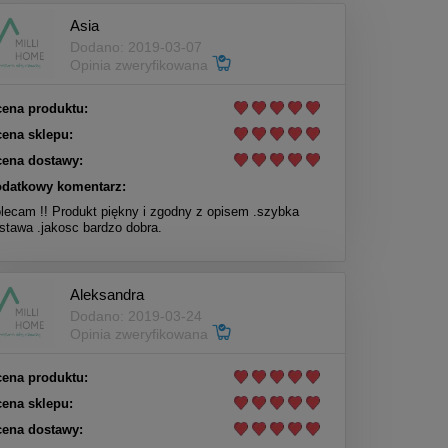
Asia
Dodano: 2019-03-07
Opinia zweryfikowana
ena produktu:
ena sklepu:
ena dostawy:
datkowy komentarz:
lecam !! Produkt piękny i zgodny z opisem .szybka
stawa .jakosc bardzo dobra.
Aleksandra
Dodano: 2019-03-24
Opinia zweryfikowana
ena produktu:
ena sklepu:
ena dostawy: