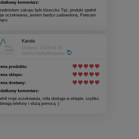
datkowy komentarz:
zedmiotem zakupu było łóżeczko Tipi, produkt spełnił
je oczekiwania, jestem bardzo zadowolona, Polecam
rąco
Karola
Dodano: 2019-04-05
Opinia zweryfikowana
ena produktu:
ena sklepu:
ena dostawy:
datkowy komentarz:
ełnił moje oczekiwania, miła obsługa w sklepie, szybko
bierają telefony i służą pomocą :)