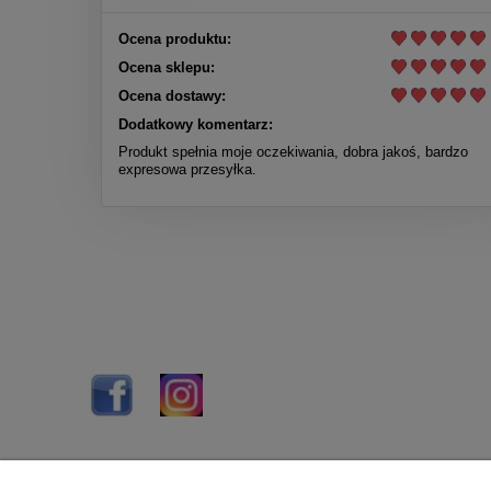
Ocena produktu:
Ocena sklepu:
Ocena dostawy:
Dodatkowy komentarz:
Produkt spełnia moje oczekiwania, dobra jakoś, bardzo
expresowa przesyłka.