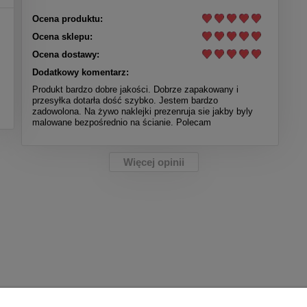
Ocena produktu:
Ocena sklepu:
Ocena dostawy:
Dodatkowy komentarz:
Produkt bardzo dobre jakości. Dobrze zapakowany i
przesyłka dotarła dość szybko. Jestem bardzo
zadowolona. Na żywo naklejki prezenruja sie jakby byly
malowane bezpośrednio na ścianie. Polecam
Więcej opinii