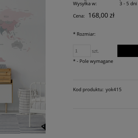
Wysyłka w:
3 - 5 dn
168,00 zł
Cena:
*
Rozmiar:
szt.
*
- Pole wymagane
Kod produktu:
yok415