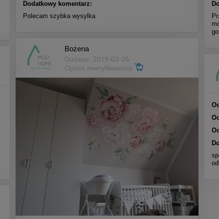
Dodatkowy komentarz:
Do
Polecam szybka wysylka
Pr
mo
go
Bożena
Dodano: 2019-03-26
Opinia zweryfikowana
Oc
Oc
Oc
Do
sp
od