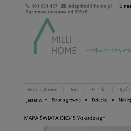
601 651 437
sklep@millihome.pl
U nas
Darmowa dostawa od 399zł!
Strona główna
Dom
Dziecko
Ogró
»
»
»
Strona główna
Dziecko
Naklej
Jesteś w:
MAPA ŚWIATA DK345 Yokodesign