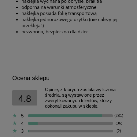
naklejka wycinana po obrysie, brak tła
odporna na warunki atmosferyczne
naklejka posiada folię transportową
naklejka jednorazowego użytku (nie należy jej
przeklejać)
bezwonna, bezpieczna dla dzieci
Ocena sklepu
Opinie, z których została wyliczona
średnia, są wystawione przez
4.8
zweryfikowanych klientów, którzy
dokonali zakupu w sklepie.
5
(281)
4
(36)
3
(2)