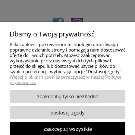
Dbamy o Twoją prywatność
Pliki cookies i pokrewne im technologie umożliwiają
poprawne działanie strony i pomagają nam dostosować
ofertę do Twoich potrzeb. Możesz zaakceptować
wykorzystanie przez nas wszystkich tych plików i
przejść do sklepu lub dostosować użycie plików do
Pomoc
swoich preferencji, wybierając opcję "Dostosuj zgody".
Więcej o plikach cookies przeczytasz w naszej Polityce
prywatności.
Dostawa
zaakceptuj tylko niezbędne
Moje konto
dostosuj zgody
Zwroty i reklamacje
zaakceptuj wszystkie
Milli Home