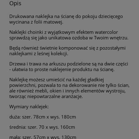
Opis
Drukowana naklejka na ścianę do pokoju dziecięcego
wycinana z folii matowej.
Naklejki choinki z wyjątkowym efektem watercolor
sprawdzą się jako unikatowa ozdoba w Twoim wnętrzu.
Będą również świetnie komponować się z pozostałymi
naklejkami z leśnej kolekcji.
Drzewa i trawa na arkuszu podzielone są na dwie części
- ułatwia to proste naklejenie produktu na ścianę.
Naklejkę możesz umieścić na każdej gładkiej
powierzchni, pozwala to na dekorowanie nie tylko ścian,
ale również mebli, okien i innych elementów wystroju,
tworząc niepowtarzalne aranżacje.
Wymiary naklejek:
duża: szer. 78cm x wys. 180cm
średnia: szer. 70 x wys. 160cm
mała: szer. 57cm x wys. 130cm