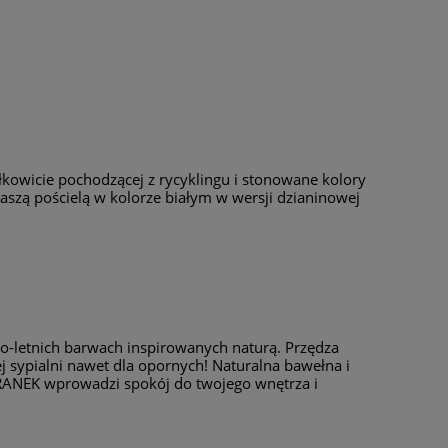
ałkowicie pochodzącej z rycyklingu i stonowane kolory
szą pościelą w kolorze białym w wersji dzianinowej
-letnich barwach inspirowanych naturą. Przędza
 sypialni nawet dla opornych! Naturalna bawełna i
PORANEK wprowadzi spokój do twojego wnętrza i