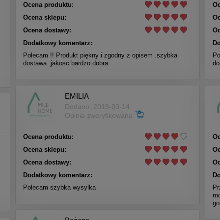
Ocena produktu:
Oc
Ocena sklepu:
Oc
Ocena dostawy:
Oc
Dodatkowy komentarz:
Do
Polecam !! Produkt piękny i zgodny z opisem .szybka
Po
dostawa .jakosc bardzo dobra.
do
EMILIA
Dodano: 2019-03-14
Opinia zweryfikowana
Ocena produktu:
Oc
Ocena sklepu:
Oc
Ocena dostawy:
Oc
Dodatkowy komentarz:
Do
Polecam szybka wysylka
Pr
mo
go