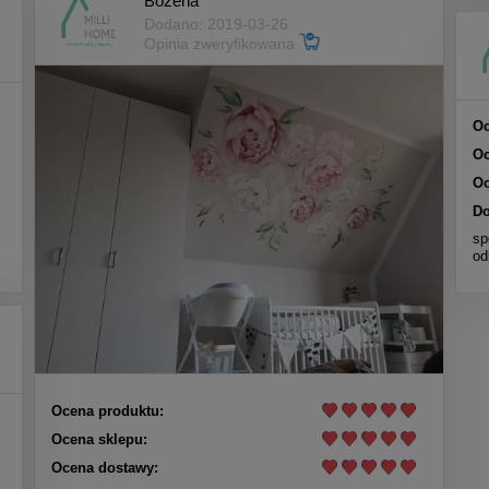
Bożena
Dodano: 2019-03-26
Opinia zweryfikowana
Oc
Oc
Oc
Do
sp
od
Ocena produktu:
Ocena sklepu:
Ocena dostawy: