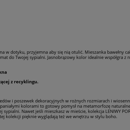
mna w dotyku, przyjemna aby się nią otulić. Mieszanka bawełny c
 do Twojej sypialni. Jasnobrązowy kolor idealnie współgra z na
ókna
cej z recyklingu.
edów i poszewek dekoracyjnych w rożnych rozmiarach i wiosenno
spaniałymi kolorami to gotowy pomysł na metamorfozę naturalnej
ej sypialni. Nawet jeśli mieszkasz w mieście, kolekcja LENIWY 
 tej kolekcji pięknie wyglądają też we wnętrzu w stylu boho.