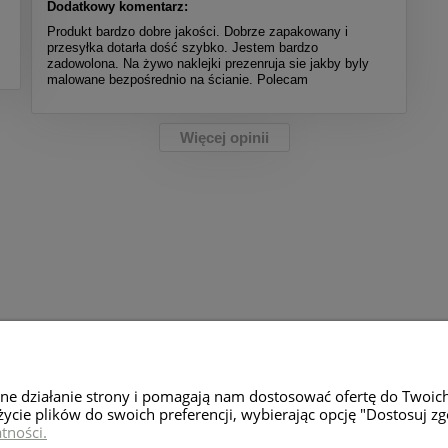
Dodatkowy komentarz:
Produkt bardzo dobre jakości. Dobrze zapakowany i
przesyłka dotarła dość szybko. Jestem bardzo
zadowolona. Na żywo naklejki prezenruja sie jakby byly
malowane bezpośrednio na ścianie. Polecam
Więcej opinii
Moje konto
Zwroty i rekl
wne działanie strony i pomagają nam dostosować ofertę do Twoic
Twoje zamówienia
Zwroty towaru
życie plików do swoich preferencji, wybierając opcję "Dostosuj zg
tności.
Ustawienia konta
Reklamacje