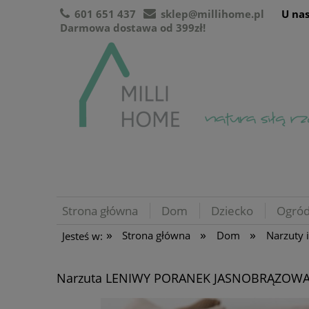
601 651 437
sklep@millihome.pl
U nas
Darmowa dostawa od 399zł!
Strona główna
Dom
Dziecko
Ogró
»
»
»
Strona główna
Dom
Narzuty 
Jesteś w:
Narzuta LENIWY PORANEK JASNOBRĄZOW