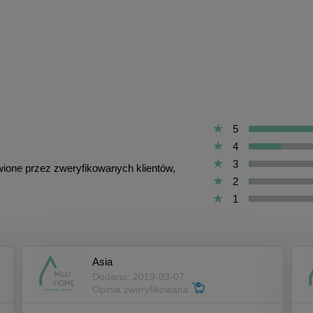
5
4
3
awione przez zweryfikowanych klientów,
2
1
Asia
Dodano: 2019-03-07
Opinia zweryfikowana