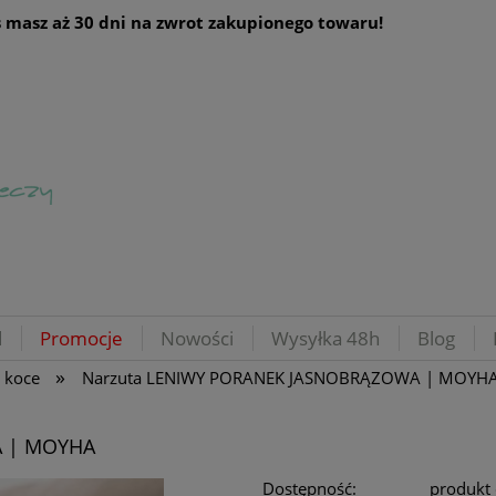
 masz aż 30 dni na zwrot zakupionego towaru!
d
Promocje
Nowości
Wysyłka 48h
Blog
»
i koce
Narzuta LENIWY PORANEK JASNOBRĄZOWA | MOYH
A | MOYHA
Dostępność:
produkt