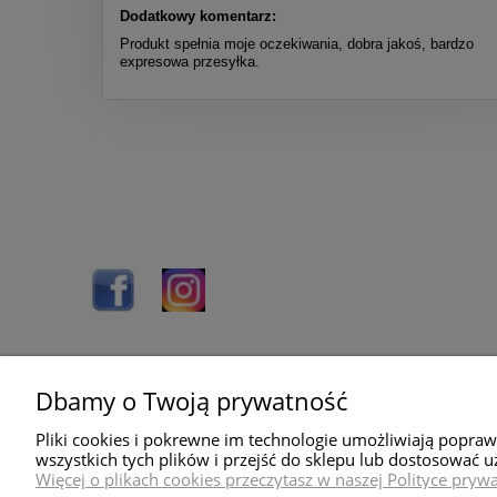
Dodatkowy komentarz:
Produkt spełnia moje oczekiwania, dobra jakoś, bardzo
expresowa przesyłka.
Dbamy o Twoją prywatność
Pomoc
Dostawa
Pliki cookies i pokrewne im technologie umożliwiają popra
O nas
Wysyłka towaru
wszystkich tych plików i przejść do sklepu lub dostosować u
Więcej o plikach cookies przeczytasz w naszej Polityce prywa
Blog
Koszty dostawy