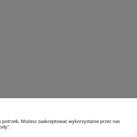
amacje
Milli Home
h potrzeb. Możesz zaakceptować wykorzystanie przez nas
ul.Motylkowa 65g
ody".
04-776 Warszawa