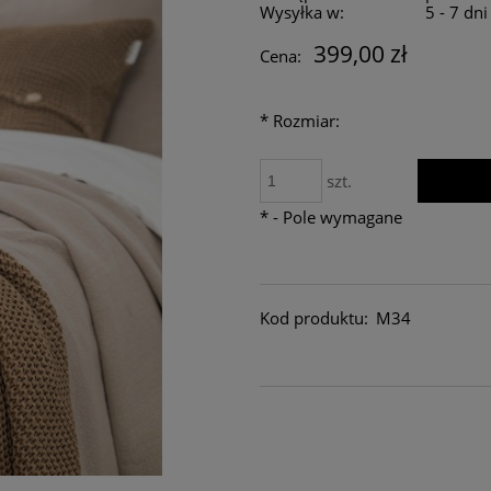
Wysyłka w:
5 - 7 dn
399,00 zł
Cena:
*
Rozmiar:
szt.
*
- Pole wymagane
Kod produktu:
M34