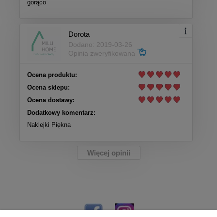
gorąco
Dorota
Dodano: 2019-03-26
Opinia zweryfikowana
Ocena produktu:
Ocena sklepu:
Ocena dostawy:
Dodatkowy komentarz:
Naklejki Piękna
Więcej opinii