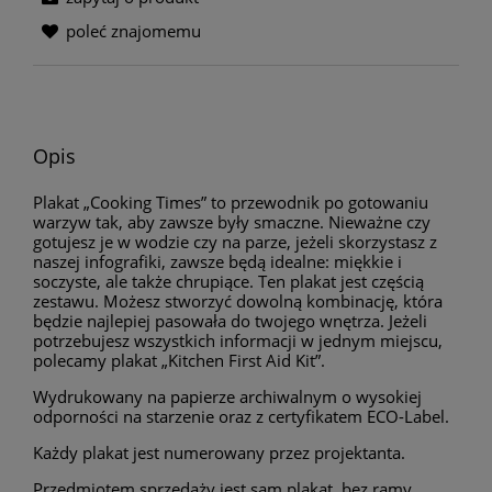
poleć znajomemu
Opis
Plakat „Cooking Times” to przewodnik po gotowaniu
warzyw tak, aby zawsze były smaczne. Nieważne czy
gotujesz je w wodzie czy na parze, jeżeli skorzystasz z
naszej infografiki, zawsze będą idealne: miękkie i
soczyste, ale także chrupiące. Ten plakat jest częścią
zestawu. Możesz stworzyć dowolną kombinację, która
będzie najlepiej pasowała do twojego wnętrza. Jeżeli
potrzebujesz wszystkich informacji w jednym miejscu,
polecamy plakat „Kitchen First Aid Kit”.
Wydrukowany na papierze archiwalnym o wysokiej
odporności na starzenie oraz z certyfikatem ECO-Label.
Każdy plakat jest numerowany przez projektanta.
Przedmiotem sprzedaży jest sam plakat, bez ramy.