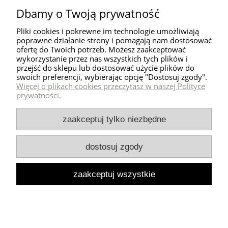
Dbamy o Twoją prywatność
Pliki cookies i pokrewne im technologie umożliwiają
poprawne działanie strony i pomagają nam dostosować
ofertę do Twoich potrzeb. Możesz zaakceptować
wykorzystanie przez nas wszystkich tych plików i
przejść do sklepu lub dostosować użycie plików do
Pomoc
swoich preferencji, wybierając opcję "Dostosuj zgody".
Więcej o plikach cookies przeczytasz w naszej Polityce
prywatności.
Dostawa
zaakceptuj tylko niezbędne
Moje konto
dostosuj zgody
Zwroty i reklamacje
zaakceptuj wszystkie
Milli Home
pokaż pełną wersję strony
Sklep internetowy Shoper Premium