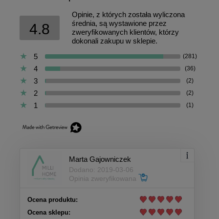
Opinie, z których została wyliczona
średnia, są wystawione przez
4.8
zweryfikowanych klientów, którzy
dokonali zakupu w sklepie.
5
(281)
4
(36)
3
(2)
2
(2)
1
(1)
Marta Gajowniczek
Dodano: 2019-03-06
Opinia zweryfikowana
Ocena produktu:
Ocena sklepu: