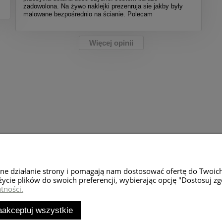
zadowolona. Na żywo naklejki prezenruja sie jakby byly
malowane bezpośrednio na ścianie. Polecam
Więcej opinii
Moje konto
Zwroty i rekl
wne działanie strony i pomagają nam dostosować ofertę do Twoic
Twoje zamówienia
Zwroty towaru
życie plików do swoich preferencji, wybierając opcję "Dostosuj zg
tności.
Ustawienia konta
Reklamacje
Przechowalnia
aakceptuj wszystkie