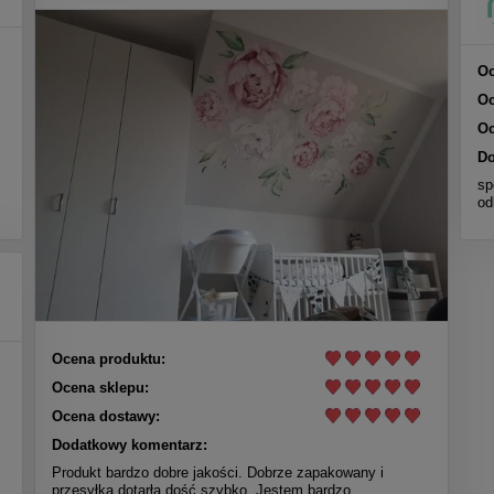
Oc
Oc
Oc
Do
sp
od
Ocena produktu:
Ocena sklepu:
Ocena dostawy:
Dodatkowy komentarz:
Produkt bardzo dobre jakości. Dobrze zapakowany i
przesyłka dotarła dość szybko. Jestem bardzo