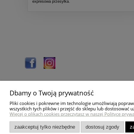
expresowa przesyłka.
Dbamy o Twoją prywatność
Pomoc
Dostawa
Pliki cookies i pokrewne im technologie umożliwiają popra
O nas
Wysyłka towaru
wszystkich tych plików i przejść do sklepu lub dostosować u
Więcej o plikach cookies przeczytasz w naszej Polityce prywa
Blog
Koszty dostawy
Kontakt
Sposoby płatności
zaakceptuj tylko niezbędne
dostosuj zgody
z
Regulamin sklepu