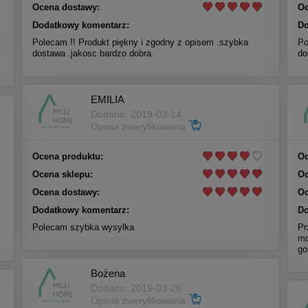
Ocena dostawy:
Oc
Dodatkowy komentarz:
Do
Polecam !! Produkt piękny i zgodny z opisem .szybka
Po
dostawa .jakosc bardzo dobra.
do
EMILIA
Dodano: 2019-03-14
Opinia zweryfikowana
Ocena produktu:
Oc
Ocena sklepu:
Oc
Ocena dostawy:
Oc
Dodatkowy komentarz:
Do
Polecam szybka wysylka
Pr
mo
go
Bożena
Dodano: 2019-03-26
Opinia zweryfikowana