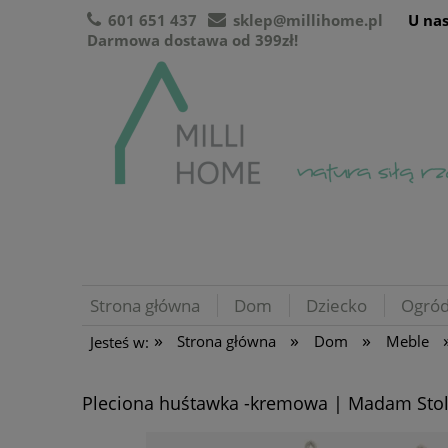
601 651 437
sklep@millihome.pl
U nas
Darmowa dostawa od 399zł!
Strona główna
Dom
Dziecko
Ogró
»
»
»
Strona główna
Dom
Meble
Jesteś w:
Pleciona huśtawka -kremowa | Madam Stol