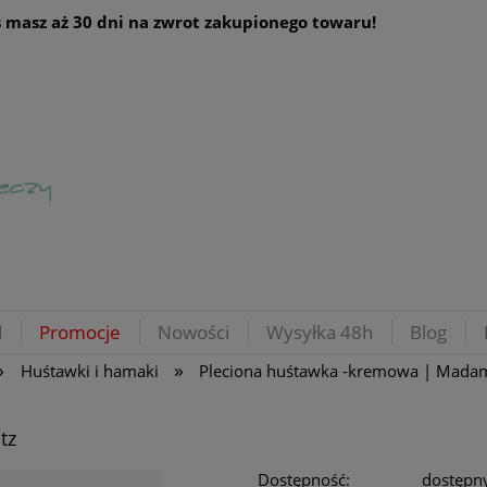
 masz aż 30 dni na zwrot zakupionego towaru!
d
Promocje
Nowości
Wysyłka 48h
Blog
»
»
Huśtawki i hamaki
Pleciona huśtawka -kremowa | Madam
tz
Dostępność:
dostępn