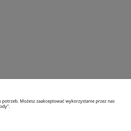
amacje
Milli Home
h potrzeb. Możesz zaakceptować wykorzystanie przez nas
ul.Motylkowa 65g
ody".
04-776 Warszawa
tel. 601 651 437
e-mail: sklep@millihome.pl