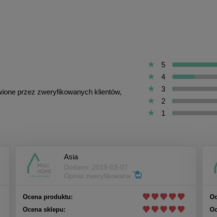
5
4
3
awione przez zweryfikowanych klientów,
2
1
Asia
Dodano: 2019-03-07
Opinia zweryfikowana
Ocena produktu:
Oc
Ocena sklepu:
Oc