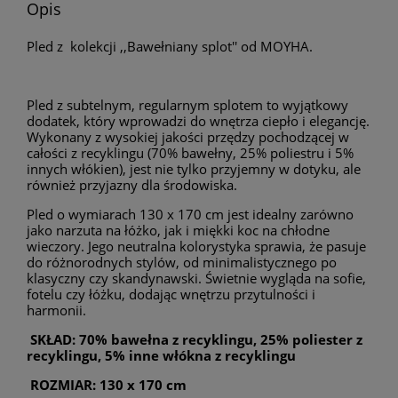
Opis
Pled z kolekcji ,,Bawełniany splot'' od MOYHA.
Pled z subtelnym, regularnym splotem to wyjątkowy
dodatek, który wprowadzi do wnętrza ciepło i elegancję.
Wykonany z wysokiej jakości przędzy pochodzącej w
całości z recyklingu (70% bawełny, 25% poliestru i 5%
innych włókien), jest nie tylko przyjemny w dotyku, ale
również przyjazny dla środowiska.
Pled o wymiarach 130 x 170 cm jest idealny zarówno
jako narzuta na łóżko, jak i miękki koc na chłodne
wieczory. Jego neutralna kolorystyka sprawia, że pasuje
do różnorodnych stylów, od minimalistycznego po
klasyczny czy skandynawski. Świetnie wygląda na sofie,
fotelu czy łóżku, dodając wnętrzu przytulności i
harmonii.
SKŁAD: 70% bawełna z recyklingu, 25% poliester z
recyklingu, 5% inne włókna z recyklingu
ROZMIAR: 130 x 170 cm