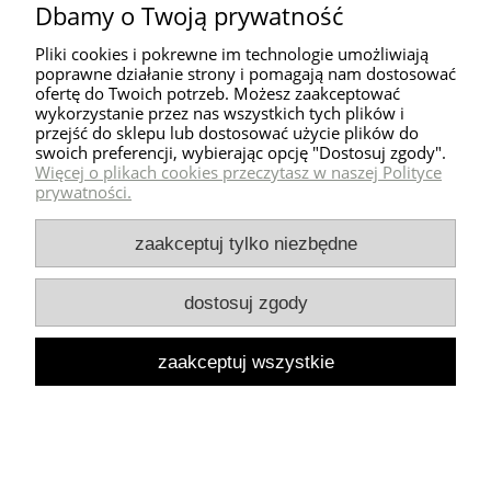
Dbamy o Twoją prywatność
Pliki cookies i pokrewne im technologie umożliwiają
poprawne działanie strony i pomagają nam dostosować
ofertę do Twoich potrzeb. Możesz zaakceptować
wykorzystanie przez nas wszystkich tych plików i
przejść do sklepu lub dostosować użycie plików do
Poszewka gładka 70x50 cm - Kremowa DWA
swoich preferencji, wybierając opcję "Dostosuj zgody".
Więcej o plikach cookies przeczytasz w naszej Polityce
SPLOTY | MOYHA
prywatności.
129,00 zł
zaakceptuj tylko niezbędne
do koszyka
dostosuj zgody
zaakceptuj wszystkie
Poszewka ze splotem 50x50 cm - Kremowa DWA