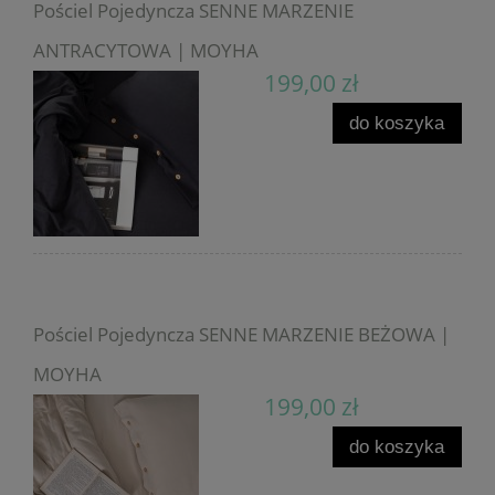
Pościel Pojedyncza SENNE MARZENIE
ANTRACYTOWA | MOYHA
199,00 zł
do koszyka
Pościel Pojedyncza SENNE MARZENIE BEŻOWA |
MOYHA
199,00 zł
do koszyka