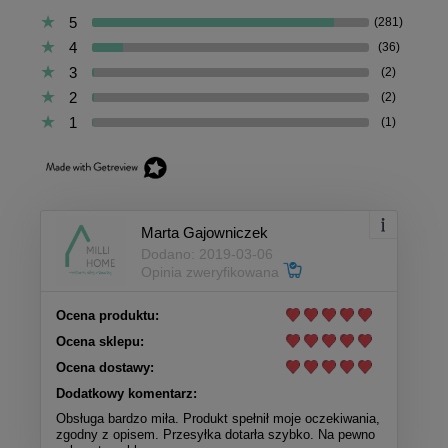
5
(281)
4
(36)
3
(2)
2
(2)
1
(1)
Marta Gajowniczek
Dodano: 2019-03-06
Opinia zweryfikowana
Ocena produktu:
Ocena sklepu:
Ocena dostawy:
Dodatkowy komentarz:
Obsługa bardzo miła. Produkt spełnił moje oczekiwania,
zgodny z opisem. Przesyłka dotarła szybko. Na pewno