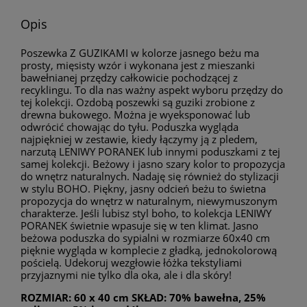
Opis
Poszewka Z GUZIKAMI w kolorze jasnego beżu ma
prosty, mięsisty wzór i wykonana jest z mieszanki
bawełnianej przędzy całkowicie pochodzącej z
recyklingu. To dla nas ważny aspekt wyboru przędzy do
tej kolekcji. Ozdobą poszewki są guziki zrobione z
drewna bukowego. Można je wyeksponować lub
odwrócić chowając do tyłu. Poduszka wygląda
najpiękniej w zestawie, kiedy łączymy ją z pledem,
narzutą LENIWY PORANEK lub innymi poduszkami z tej
samej kolekcji. Beżowy i jasno szary kolor to propozycja
do wnętrz naturalnych. Nadaję się również do stylizacji
w stylu BOHO. Piękny, jasny odcień beżu to świetna
propozycja do wnętrz w naturalnym, niewymuszonym
charakterze. Jeśli lubisz styl boho, to kolekcja LENIWY
PORANEK świetnie wpasuje się w ten klimat. Jasno
beżowa poduszka do sypialni w rozmiarze 60x40 cm
pięknie wygląda w komplecie z gładką, jednokolorową
pościelą. Udekoruj wezgłowie łóżka tekstyliami
przyjaznymi nie tylko dla oka, ale i dla skóry!
ROZMIAR: 60 x 40 cm SKŁAD: 70% bawełna, 25%