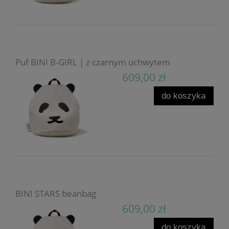
Puf BINI B-GIRL | z czarnym uchwytem
609,00 zł
do koszyka
BINI STARS beanbag
609,00 zł
do koszyka