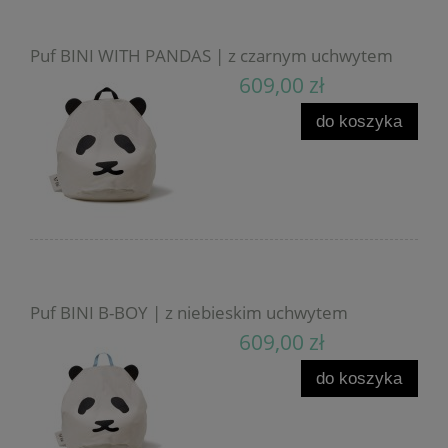
Puf BINI WITH PANDAS | z czarnym uchwytem
609,00 zł
do koszyka
Puf BINI B-BOY | z niebieskim uchwytem
609,00 zł
do koszyka