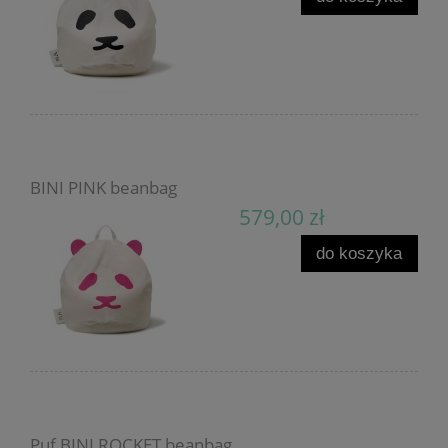
BINI PINK beanbag
579,00 zł
do koszyka
Puf BINI ROCKET beanbag