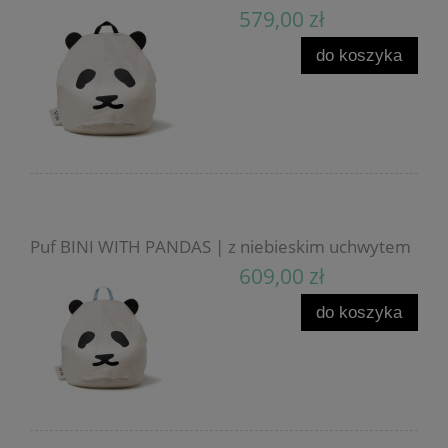
579,00 zł
do koszyka
Puf BINI WITH PANDAS | z niebieskim uchwytem
609,00 zł
do koszyka