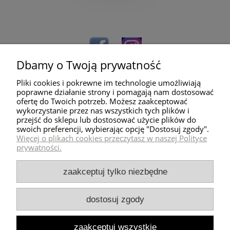
Dbamy o Twoją prywatność
Pliki cookies i pokrewne im technologie umożliwiają
poprawne działanie strony i pomagają nam dostosować
ofertę do Twoich potrzeb. Możesz zaakceptować
wykorzystanie przez nas wszystkich tych plików i
przejść do sklepu lub dostosować użycie plików do
Pomoc
swoich preferencji, wybierając opcję "Dostosuj zgody".
Więcej o plikach cookies przeczytasz w naszej Polityce
prywatności.
Dostawa
zaakceptuj tylko niezbędne
Moje konto
dostosuj zgody
Zwroty i reklamacje
zaakceptuj wszystkie
Milli Home