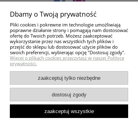
Dbamy o Twoją prywatność
Pliki cookies i pokrewne im technologie umożliwiają
poprawne działanie strony i pomagają nam dostosować
ofertę do Twoich potrzeb. Możesz zaakceptować
wykorzystanie przez nas wszystkich tych plików i
przejść do sklepu lub dostosować użycie plików do
Pomoc
swoich preferencji, wybierając opcję "Dostosuj zgody".
Więcej o plikach cookies przeczytasz w naszej Polityce
prywatności.
Dostawa
zaakceptuj tylko niezbędne
Moje konto
dostosuj zgody
Zwroty i reklamacje
zaakceptuj wszystkie
Milli Home
pokaż pełną wersję strony