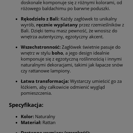
doskonale komponuje się z różnymi kolorami, od
różowego baldachimu po barwne poduszki.
Rękodzieło z Bali:
Każdy zagłówek to unikalny
wyrób,
ręcznie wyplatany
przez rzemieślników z
Bali. Dzięki temu masz pewność, że wnosisz do
wnętrza autentyczny, egzotyczny akcent.
Wszechstronność:
Zagłówek świetnie pasuje do
wnętrz w stylu
boho
, a jego design idealnie
komponuje się z egzotyczną roślinnością i innymi
naturalnymi dekoracjami, takimi jak łapacze snów
czy rattanowe lampiony.
Łatwa transformacja:
Wystarczy umieścić go za
łóżkiem, aby całkowicie odmienić wygląd
pomieszczenia.
Specyfikacja:
Kolor:
Naturalny
Materiał:
Rattan
Dostępne wymiary (szerokość):