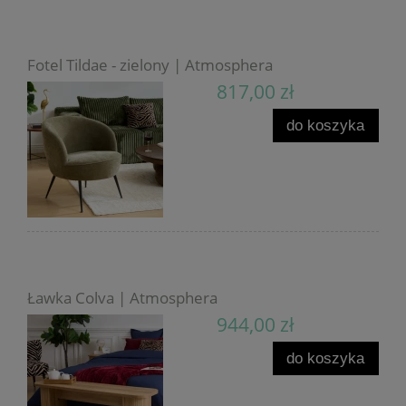
Fotel Tildae - zielony | Atmosphera
817,00 zł
do koszyka
Ławka Colva | Atmosphera
944,00 zł
do koszyka