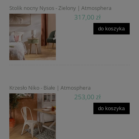
Stolik nocny Nysos - Zielony | Atmosphera
317,00 zł
do koszyka
Krzesło Niko - Białe | Atmosphera
253,00 zł
do koszyka