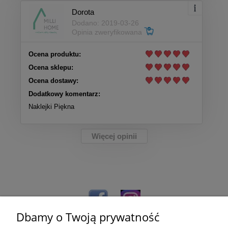
Dorota
Dodano: 2019-03-26
Opinia zweryfikowana
Ocena produktu:
Ocena sklepu:
Ocena dostawy:
Dodatkowy komentarz:
Naklejki Piękna
Więcej opinii
Dbamy o Twoją prywatność