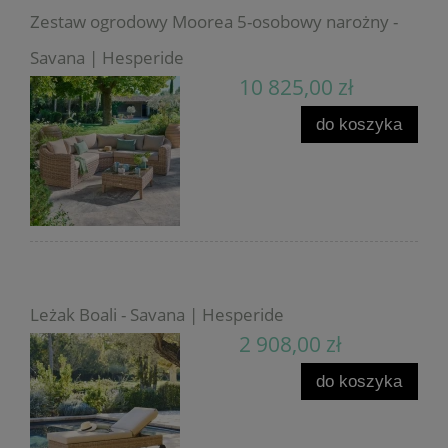
Zestaw ogrodowy Moorea 5-osobowy narożny -
Savana | Hesperide
10 825,00 zł
do koszyka
Leżak Boali - Savana | Hesperide
2 908,00 zł
do koszyka