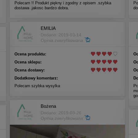
Polecam !! Produkt piękny i zgodny z opisem .szybka
Po
dostawa .jakosc bardzo dobra.
do
EMILIA
Dodano: 2019-03-14
Opinia zweryfikowana
Ocena produktu:
Oc
Ocena sklepu:
Oc
Ocena dostawy:
Oc
Dodatkowy komentarz:
Do
Polecam szybka wysylka
Pr
mo
go
Bożena
Dodano: 2019-03-26
Opinia zweryfikowana