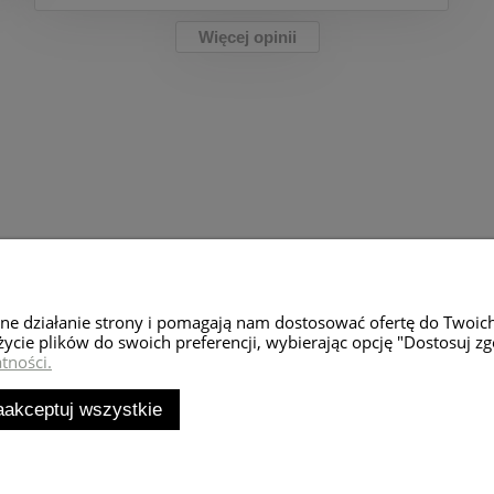
Więcej opinii
Moje konto
Zwroty i rekl
wne działanie strony i pomagają nam dostosować ofertę do Twoic
Twoje zamówienia
Zwroty towaru
życie plików do swoich preferencji, wybierając opcję "Dostosuj zg
tności.
Ustawienia konta
Reklamacje
Przechowalnia
aakceptuj wszystkie