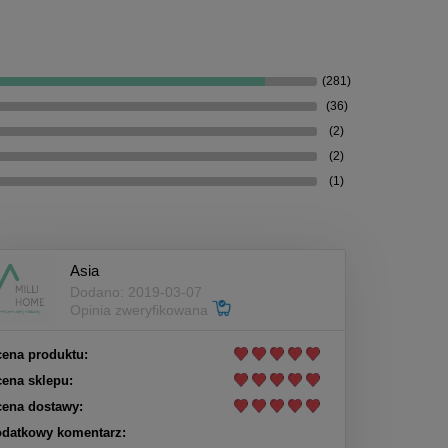
(281)
(36)
(2)
(2)
(1)
Asia
Dodano: 2019-03-07
Opinia zweryfikowana
ena produktu:
ena sklepu:
ena dostawy:
datkowy komentarz: