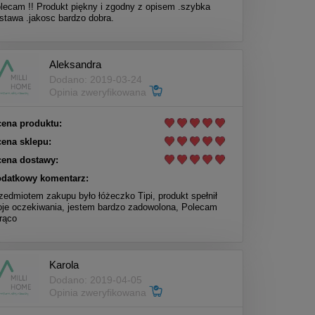
lecam !! Produkt piękny i zgodny z opisem .szybka
stawa .jakosc bardzo dobra.
Aleksandra
Dodano: 2019-03-24
Opinia zweryfikowana
ena produktu:
ena sklepu:
ena dostawy:
datkowy komentarz:
zedmiotem zakupu było łóżeczko Tipi, produkt spełnił
je oczekiwania, jestem bardzo zadowolona, Polecam
rąco
Karola
Dodano: 2019-04-05
Opinia zweryfikowana