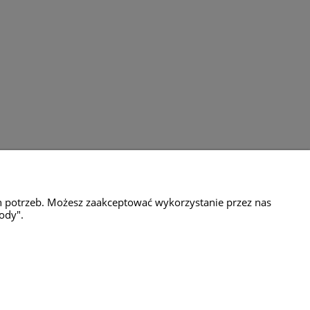
amacje
Milli Home
h potrzeb. Możesz zaakceptować wykorzystanie przez nas
ul.Motylkowa 65g
ody".
04-776 Warszawa
tel. 601 651 437
e-mail: sklep@millihome.pl
NIP: 851 22 55 150