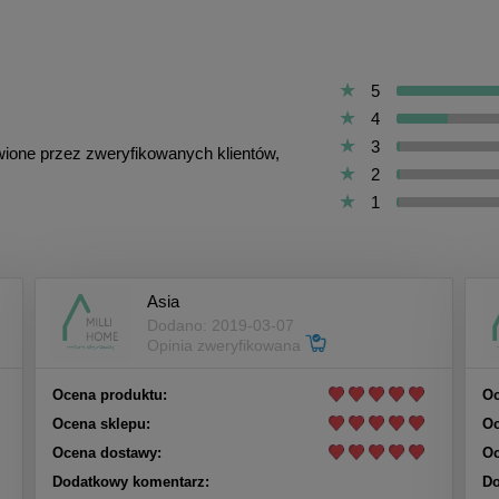
5
4
3
awione przez zweryfikowanych klientów,
2
1
Asia
Dodano: 2019-03-07
Opinia zweryfikowana
Ocena produktu:
Oc
Ocena sklepu:
Oc
Ocena dostawy:
Oc
Dodatkowy komentarz:
Do