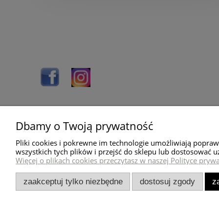
Dbamy o Twoją prywatność
Pomoc
Dostawa
Pliki cookies i pokrewne im technologie umożliwiają popra
O nas
Wysyłka towaru
wszystkich tych plików i przejść do sklepu lub dostosować u
Więcej o plikach cookies przeczytasz w naszej Polityce prywa
Blog
Koszty dostawy
Kontakt
Sposoby płatności
zaakceptuj tylko niezbędne
dostosuj zgody
z
Regulamin sklepu
Polityka prywatności