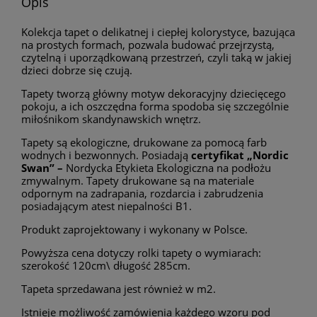
Opis
Kolekcja tapet o delikatnej i ciepłej kolorystyce, bazująca
na prostych formach, pozwala budować przejrzystą,
czytelną i uporządkowaną przestrzeń, czyli taką w jakiej
dzieci dobrze się czują.
Tapety tworzą główny motyw dekoracyjny dziecięcego
pokoju, a ich oszczędna forma spodoba się szczególnie
miłośnikom skandynawskich wnętrz.
Tapety są ekologiczne, drukowane za pomocą farb
wodnych i bezwonnych. Posiadają
certyfikat „Nordic
Swan” –
Nordycka Etykieta Ekologiczna na podłożu
zmywalnym. Tapety drukowane są na materiale
odpornym na zadrapania, rozdarcia i zabrudzenia
posiadającym atest niepalności B1.
Produkt zaprojektowany i wykonany w Polsce.
Powyższa cena dotyczy rolki tapety o wymiarach:
szerokość 120cm\ długość 285cm.
Tapeta sprzedawana jest również w m2.
Istnieje możliwość zamówienia każdego wzoru pod